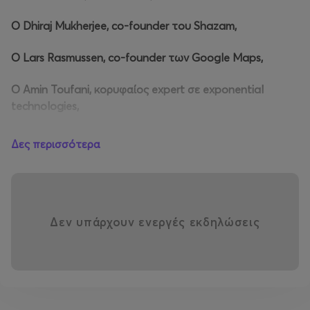
Ο Dhiraj Mukherjee, co-founder του Shazam,
Ο Lars Rasmussen, co-founder των Google Maps,
Ο Amin Toufani, κορυφαίος expert σε exponential
technologies,
Ο Daniel López, Chief Expansion Officer της Mango,
Δες περισσότερα
Οι Γιώργος Χατζηγεωργίουκαι Γιώργος Αυγουστίδης,
ιδρυτές του μεγαλύτερου ελληνικού marketplace,
Ο Γιάννης Τσιώρης, ο Έλληνας entrepreneur πίσω από
Δεν υπάρχουν ενεργές εκδηλώσεις
την start-up που κατέκτησε τη Μέση Ανατολή
και πολλοί ακόμη κορυφαίοι ομιλητές από Microsoft,
Salesforce, EY, KNAPP, Klarna, LIDL, Eurobank κ.ά