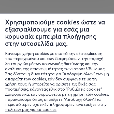
Μοιράζονται γνώση και εμπειρία για:
Χρησιμοποιούμε cookies ώστε να
AI & exponential technologies
εξασφαλίσουμε για εσάς μια
κορυφαία εμπειρία πλοήγησης
Logistics & last mile
στην ιστοσελίδα μας.
Το κατάστημα του μέλλοντος
Κάνουμε χρήση cookies με σκοπό την εξατομίκευση
του περιεχομένου και των διαφημίσεων, την παροχή
Marketplaces & eCommerce
λειτουργιών μέσων κοινωνικής δικτύωσης και την
ανάλυση της επισκεψιμότητας των ιστοσελίδων μας.
Payments & embedded finance · BNPL, loyalty, το νέο
Σας δίνεται η δυνατότητα για "Απόρριψη όλων" των μη
Πληροφορίες
wallet
απαραίτητων cookies, εάν δεν συμφωνείτε με τη
χρήση τους, ή μπορείτε να ορίσετε τις δικές σας
Υποστήριξη
προτιμήσεις, κάνοντας κλικ στο "Ρυθμίσεις cookies".
Brand building & storytelling · πώς χτίζονται iconic
Διαφορετικά, εάν συμφωνείτε με τη χρήση των cookies,
Stay Connected
brands
παρακαλούμε όπως επιλέξετε "Αποδοχή όλων".Για
περισσότερες σχετικές πληροφορίες, ανατρέξτε στην
Future of Work & inclusive workforce
πολιτική μας για τα cookies
.