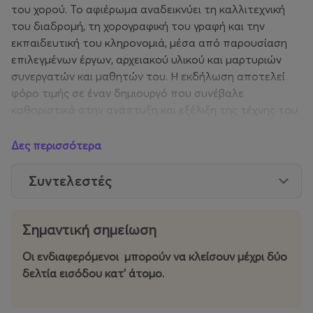
του χορού. Το αφιέρωμα αναδεικνύει τη καλλιτεχνική
του διαδρομή, τη χορογραφική του γραφή και την
εκπαιδευτική του κληρονομιά, μέσα από παρουσίαση
επιλεγμένων έργων, αρχειακού υλικού και μαρτυριών
συνεργατών και μαθητών του. Η εκδήλωση αποτελεί
φόρο τιμής σε έναν δημιουργό που συνέβαλε
καθοριστικά στην ανάπτυξη και εξέλιξη της τέχνης του
χορού στην Ελλάδα φιλοδοξώντας να αποτελέσει μια
βραδιά μνήμης και καλλιτεχνικής αναγνώρισης, ανοιχτή
Δες περισσότερα
στο κοινό.
Συντελεστές
Ο Daniel Lommel υπήρξε χορευτής διεθνούς
ακτινοβολίας, με ισχυρή παρουσία στη διεθνή σκηνή και
σκηνική ταυτότητα που άφησε μοναδικό ερμηνευτικό
Σημαντική σημείωση
αποτύπωμα. Η καλλιτεχνική του πορεία συνδέθηκε
Οι ενδιαφερόμενοι μπορούν να κλείσουν μέχρι δύο
στενά με την Ελλάδα, όπου ανέπτυξε πλούσια
δελτία εισόδου κατ' άτομο.
χορογραφική δράση και συνέβαλε καθοριστικά στη
διαμόρφωση της σύγχρονης εγχώριας χορευτικής
δημιουργίας. Σημαντική υπήρξε και η συμβολή του στη