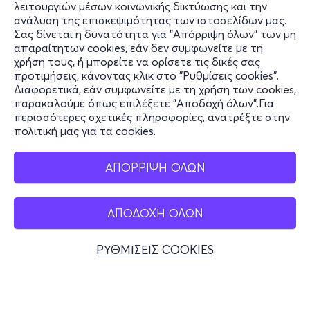
λειτουργιών μέσων κοινωνικής δικτύωσης και την
ανάλυση της επισκεψιμότητας των ιστοσελίδων μας.
Σας δίνεται η δυνατότητα για "Απόρριψη όλων" των μη
Πληροφορίες
απαραίτητων cookies, εάν δεν συμφωνείτε με τη
χρήση τους, ή μπορείτε να ορίσετε τις δικές σας
Υποστήριξη
προτιμήσεις, κάνοντας κλικ στο "Ρυθμίσεις cookies".
Διαφορετικά, εάν συμφωνείτε με τη χρήση των cookies,
Stay Connected
παρακαλούμε όπως επιλέξετε "Αποδοχή όλων".Για
περισσότερες σχετικές πληροφορίες, ανατρέξτε στην
πολιτική μας για τα cookies
.
Mobile app
ΑΠΟΡΡΙΨΗ ΟΛΩΝ
ΑΠΟΔΟΧΗ ΟΛΩΝ
Ελλάδα
Τηλεφωνικές κρατήσεις
ΡΥΘΜΙΣΕΙΣ COOKIES
+30 2117700000
Δευ - Παρ 10:00 - 18:00
Φυσικά σημεία