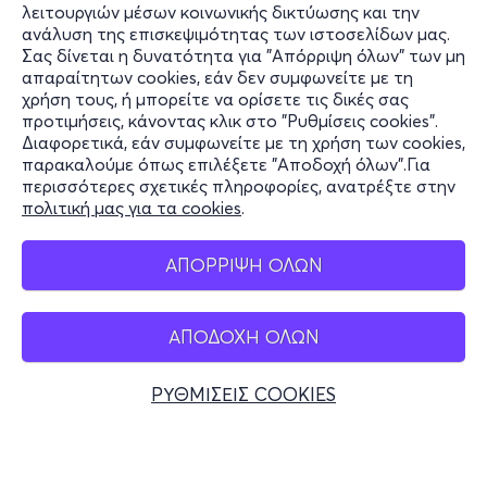
λειτουργιών μέσων κοινωνικής δικτύωσης και την
ανάλυση της επισκεψιμότητας των ιστοσελίδων μας.
Σας δίνεται η δυνατότητα για "Απόρριψη όλων" των μη
Πληροφορίες
απαραίτητων cookies, εάν δεν συμφωνείτε με τη
χρήση τους, ή μπορείτε να ορίσετε τις δικές σας
Υποστήριξη
προτιμήσεις, κάνοντας κλικ στο "Ρυθμίσεις cookies".
Διαφορετικά, εάν συμφωνείτε με τη χρήση των cookies,
Stay Connected
παρακαλούμε όπως επιλέξετε "Αποδοχή όλων".Για
περισσότερες σχετικές πληροφορίες, ανατρέξτε στην
πολιτική μας για τα cookies
.
Mobile app
ΑΠΟΡΡΙΨΗ ΟΛΩΝ
ΑΠΟΔΟΧΗ ΟΛΩΝ
Ελλάδα
Τηλεφωνικές κρατήσεις
ΡΥΘΜΙΣΕΙΣ COOKIES
+30 2117700000
Δευ - Παρ 10:00 - 18:00
Φυσικά σημεία