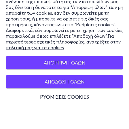
ανάλυση της επισκεψιμότητας των ιστοσελίδων μας.
Σας δίνεται η δυνατότητα για "Απόρριψη όλων" των μη
Πληροφορίες
απαραίτητων cookies, εάν δεν συμφωνείτε με τη
χρήση τους, ή μπορείτε να ορίσετε τις δικές σας
Υποστήριξη
προτιμήσεις, κάνοντας κλικ στο "Ρυθμίσεις cookies".
Διαφορετικά, εάν συμφωνείτε με τη χρήση των cookies,
Stay Connected
παρακαλούμε όπως επιλέξετε "Αποδοχή όλων".Για
περισσότερες σχετικές πληροφορίες, ανατρέξτε στην
πολιτική μας για τα cookies
.
Mobile app
ΑΠΟΡΡΙΨΗ ΟΛΩΝ
ΑΠΟΔΟΧΗ ΟΛΩΝ
Ελλάδα
Τηλεφωνικές κρατήσεις
ΡΥΘΜΙΣΕΙΣ COOKIES
+30 2117700000
Δευ - Παρ 10:00 - 18:00
Φυσικά σημεία