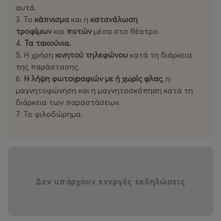
αρμονίας που μπορεί να υπάρξει μέσα στην
αυτά.
ομαδικότητα.
3. Το
κάπνισμα
και η
κατανάλωση
τροφίμων
και
ποτών
μέσα στο θέατρο.
Για την μοναδική αυτή βραδιά στο
Ωδείο Ηρώδου του
4.
Τα τακούνια.
Αττικου
, η δημιουργική ομάδα του
Sadeck
έχει
5. Η χρήση
κινητού τηλεφώνου
κατά τη διάρκεια
ετοιμάσει ειδικό υλικό βίντεο για προβολή με την
της παράστασης.
τεχνική του projection mapping, μια σύγχρονη εικαστική
6.
Η λήψη φωτογραφιών με ή χωρίς φλας
, η
παρέμβαση που «συνομιλεί» με την αρχαία σκηνή
μαγνητοφώνηση και η μαγνητοσκόπηση κατά τη
διάρκεια των παραστάσεων.
Η παράσταση δεν είναι απλώς ένα χορευτικό show,
7. Το φιλοδώρημα.
αλλά μια εμπειρία βαθιάς συλλογικότητας, πνευματικής
εναρμόνισης και συγκίνησης. Κάθε κίνηση, κάθε ρυθμός
και κάθε σχήμα είναι σχεδιασμένα με ακρίβεια και με
σκοπό να αφυπνίσουν την αίσθηση της ενότητας, της
ισορροπίας και της συμμετοχής – στοιχεία που η
Δεν υπάρχουν ενεργές εκδηλώσεις
σύγχρονη εποχή έχει απόλυτη ανάγκη.
Ο
Sadeck Berrabah
έχει καθιερωθεί ως ένας από τους
πλέον καινοτόμους δημιουργούς της σύγχρονης