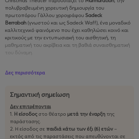
Christmas Theater παρουσιάζει το
Murmuration
, την
πολυβραβευμένη χορευτική δημιουργία του
πρωτοπόρου Γάλλου χορογράφου
Sadeck
Berrabah
(γνωστού και ως Sadeck Waff), ένα μοναδικό
καλλιτεχνικό φαινόμενο που έχει καθηλώσει κοινό και
κριτικούς με την εντυπωσιακή του αισθητική, τη
μαθηματική του ακρίβεια και τη βαθιά συναισθηματική
του δύναμη.
Εμπνευσμένο από τη φυσική αρμονία και τις
Δες περισσότερα
γεωμετρικές κινήσεις των σμηνών πουλιών
(murmuration), το έργο του
Berrabah
μεταφράζει το
φαινόμενο αυτό σε μια χορογραφία απόλυτου
Σημαντική σημείωση
συγχρονισμού και οπτικής μαγείας. Με 50 χορευτές επί
σκηνής, που κινούνται με τεχνική «variable geometry»
Δεν επιτρέπονται
και μέσα από τη χρήση του εμβληματικού tutting
1.
H είσοδος
στο θέατρο
μετά την έναρξη
της
(χορευτικό ύφος που βασίζεται στις γεωμετρικές
παράστασης.
κινήσεις των άκρων), το
Murmuration
γίνεται ένα
2. Η είσοδος σε
παιδιά κάτω των έξι (6) ετών
–
ζωντανό έργο τέχνης, μια απεικόνιση της υπερβατικής
εκτός από τις παραστάσεις που απευθύνονται σε