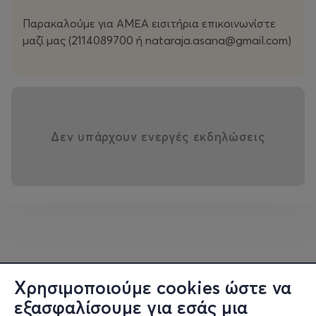
🎟 Κλείσε το εισιτήριο σού!
Παρακαλούμε για ΑΜΕΑ εισιτήρια επικοινωνίστε
μαζί μας (2114089700 ή nataraja.asana@gmail.com)
Μην το χάσεις.
Δεν υπάρχουν ενεργές εκδηλώσεις
Χρησιμοποιούμε cookies ώστε να
εξασφαλίσουμε για εσάς μια