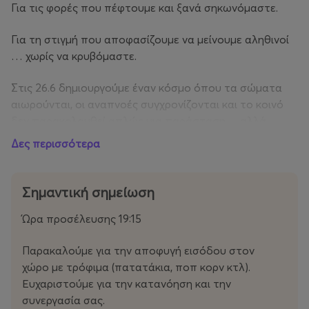
Για τις φορές που πέφτουμε και ξανά σηκωνόμαστε.
Για τη στιγμή που αποφασίζουμε να μείνουμε αληθινοί
… χωρίς να κρυβόμαστε.
Στις 26.6 δημιουργούμε έναν κόσμο όπου τα σώματα
αιωρούνται, οι αναπνοές συγχρονίζονται και το κοινό
δεν παρακολουθεί απλώς μια παράσταση… αλλά
γίνεται μέρος της.
Δες περισσότερα
Μια βραδιά γεμάτη συναίσθημα, κίνηση, μουσική και
εικόνες που θέλουμε να μείνουν μέσα σας πολύ μετά το
Σημαντική σημείωση
τέλος.
Ώρα προσέλευσης 19:15
Ίσως γιατί, στο βάθος, όλοι ψάχνουμε το ίδιο πράγμα.
Παρακαλούμε για την αποφυγή εισόδου στον
Ν’ αγαπάς.
χώρο με τρόφιμα (πατατάκια, ποπ κορν κτλ).
Ευχαριστούμε για την κατανόηση και την
✨ 26.6
συνεργασία σας.