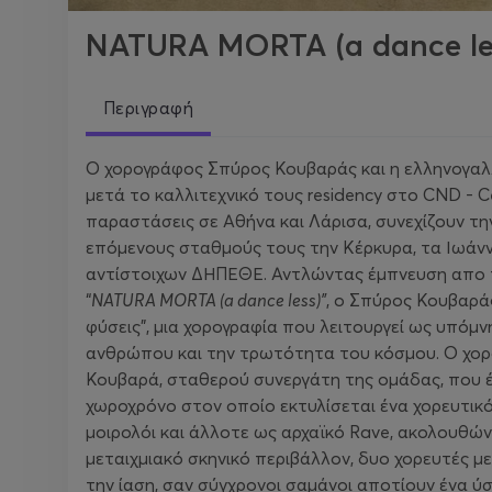
NATURA MORTA (a dance le
Περιγραφή
Ο χορογράφος Σπύρος Κουβαράς και η ελληνογαλλ
μετά το καλλιτεχνικό τους residency στο CND - Ce
παραστάσεις σε Αθήνα και Λάρισα, συνεχίζουν τη
επόμενους σταθμούς τους την Κέρκυρα, τα Ιωάνν
αντίστοιχων ΔΗΠΕΘΕ. Αντλώντας έμπνευση απο 
“
NATURA MORTA (a dance less)”
, ο Σπύρος Κουβαράς
φύσεις”, μια χορογραφία που λειτουργεί ως υπόμ
ανθρώπου και την τρωτότητα του κόσμου. Ο χορ
Κουβαρά, σταθερού συνεργάτη της ομάδας, που έ
χωροχρόνο στον οποίο εκτυλίσεται ένα χορευτικ
μοιρολόι και άλλοτε ως αρχαϊκό Rave, ακολουθώντ
μεταιχμιακό σκηνικό περιβάλλον, δυο χορευτές μ
την ίαση, σαν σύγχρονοι σαμάνοι αποτίουν ένα ύ