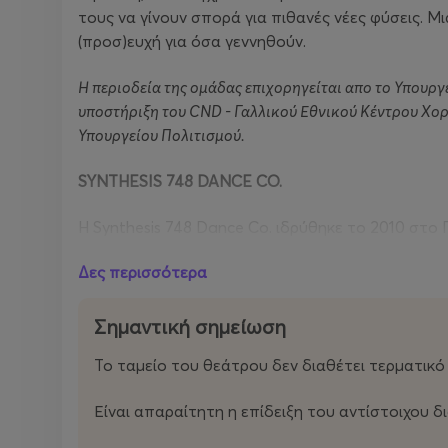
τους να γίνουν σπορά για πιθανές νέες φύσεις. Μι
(προσ)ευχή για όσα γεννηθούν.
Η περιοδεία της ομάδας επιχορηγείται απο το Υπουργ
υποστήριξη του CND - Γαλλικού Εθνικού Κέντρου Χορού
Υπουργείου Πολιτισμού.
SYNTHESIS 748 DANCE CO.
H Synthesis 748 Dance Co. ιδρύθηκε το 2010 στο Π
την υποστήριξη του CND - Γαλλικού Εθνικού Κέ
Δες περισσότερα
Υπουργείο Πολιτισμού και βάση της είναι η Αθήνα. 
και έργα της έχουν παρουσιαστεί σε θέατρα, μου
ευρωπαϊκές χώρες, στη Νότια Αμερική, στον Λίβα
Σημαντική σημείωση
χορογραφική έρευνα και πρακτική του Σπύρου Κου
Το ταμείο του θεάτρου δεν διαθέτει τερματικ
μετανθρωπιστικές θεωρίες και εστιάζει στο κοιν
του παρόντος και του μέλλοντος. Το χορευτικό λ
Είναι απαραίτητη η επίδειξη του αντίστοιχου δι
σύγχρονου χορού και επικεντρώνεται στις αλληλ
κινητικά περιβάλλοντα νεοτελετουργικής αισθητι