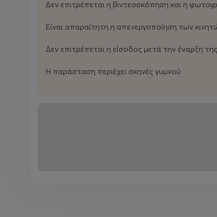
Δεν επιτρέπεται η βιντεοσκόπηση και η φωτο
WEB SITE
Είναι απαραίτητη η απενεργοποίηση των κινη
www.spyroskouvaras.com
Δεν επιτρέπεται η είσοδος μετά την έναρξη τ
FACEBOOK
Η παράσταση περιέχει σκηνές γυμνού
https://www.facebook.com/utopies.danse
https://www.facebook.com/synthesis748/
INSTAGRAM
https://www.instagram.com/synthesis_748_dance_co
https://www.instagram.com/spyros_kouv_utopias/