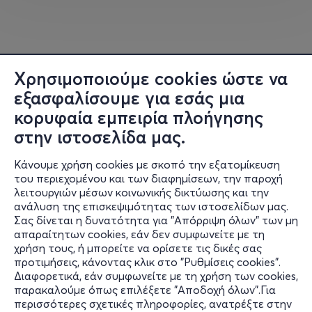
να βυθιστεί σε βαθύ ύπνο για εκατό χρόνια όταν γίνει 16
χρονών και το μόνο που μπορεί να την ξυπνήσει είναι
το φιλί ενός πρίγκιπα.
Ο γεμάτος φαντασία κόσμος του παραμυθιού
Χρησιμοποιούμε cookies ώστε να
ζωντανεύει μπροστά μας με την εξαιρετική μουσική,
εξασφαλίσουμε για εσάς μια
εντυπωσιακά σκηνικά και κοστούμια και εξαιρετικές
κορυφαία εμπειρία πλοήγησης
ερμηνείες των χορευτών παγκοσμίου επιπέδου.
στην ιστοσελίδα μας.
Ζήστε τη μαγεία. Ζήστε το παραμύθι. Ζήστε το
Κάνουμε χρήση cookies με σκοπό την εξατομίκευση
μπαλέτο.
του περιεχομένου και των διαφημίσεων, την παροχή
λειτουργιών μέσων κοινωνικής δικτύωσης και την
Η αξεπέραστη μουσική του Πιοτρ Ίλιτς
ανάλυση της επισκεψιμότητας των ιστοσελίδων μας.
Τσαϊκόφσκι
Σας δίνεται η δυνατότητα για "Απόρριψη όλων" των μη
Η διαχρονική χορογραφία του Μαριούς Πετιπά
Πληροφορίες
απαραίτητων cookies, εάν δεν συμφωνείτε με τη
Ένα από τα «διαμάντια» του κλασικού
χρήση τους, ή μπορείτε να ορίσετε τις δικές σας
Υποστήριξη
ρεπερτορίου που συγκινεί γενιές θεατών.
προτιμήσεις, κάνοντας κλικ στο "Ρυθμίσεις cookies".
Διαφορετικά, εάν συμφωνείτε με τη χρήση των cookies,
Stay Connected
παρακαλούμε όπως επιλέξετε "Αποδοχή όλων".Για
Η μαγεία της φαντασίας συναντά την ομορφιά του
περισσότερες σχετικές πληροφορίες, ανατρέξτε στην