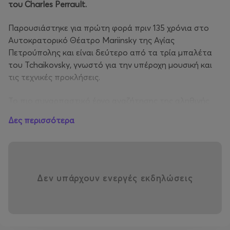
του Charles Perrault.
Παρουσιάστηκε για πρώτη φορά πριν 135 χρόνια στο
Αυτοκρατορικό Θέατρο Mariinsky της Αγίας
Πετρούπολης και είναι δεύτερο από τα τρία μπαλέτα
του Tchaikovsky, γνωστό για την υπέροχη μουσική και
τις τεχνικές προκλήσεις.
Το πιο συναρπαστικό έργο αναζήτησης της αληθινής
αγάπης θα ζωντανέψει πάνω στη σκηνή
με τους
Δες περισσότερα
εξαιρετικούς Πρώτους Σολίστ του φημισμένου
Θεάτρου Scala του Μιλάνου
, οι οποίοι θα παρασύρουν
το κοινό σε ένα ονειρικό βασίλειο, όπου ζουν καλές και
κακές νεράιδες, όμορφες πριγκίπισσες και γενναίοι
πρίγκιπες.
Δεν υπάρχουν ενεργές εκδηλώσεις
Η μοχθηρή μάγισσα καταριέται την Πριγκίπισσα Aurora