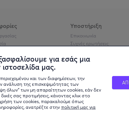
φορίες
Υποστήριξη
εργασίας
Επικοινωνία
σία
Συχνές ερωτήσεις
ήσης
Πράξη για τις ψηφιακές
Υπηρεσίες
ξασφαλίσουμε για εσάς μια
ή απορρήτου
Σύνδεση reseller
 ιστοσελίδα μας.
σημείωση
 κοινότητας
περιεχομένου και των διαφημίσεων, την
ΑΠ
ην ανάλυση της επισκεψιμότητας των
ιψη όλων" των μη απαραίτητων cookies, εάν δεν
κά στοιχεία
 δικές σας προτιμήσεις, κάνοντας κλικ στο
ς Εταιρείας
η χρήση των cookies, παρακαλούμε όπως
Διαφάνειας
πληροφορίες, ανατρέξτε στην
πολιτική μας για
ς cookies