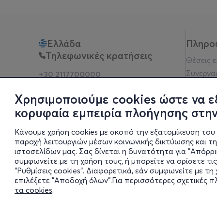
Ελλάδα
Πληρο
Τηλεφωνικές κρατήσεις
Θέσεις 
Συνεργα
+30 2117700000
Δευ - Παρ 10:00 - 18:00
Όροι χρ
Φυσικά σημεία
Χρησιμοποιούμε cookies ώστε να ε
Πολιτικ
κορυφαία εμπειρία πλοήγησης στην
Νομική 
Οδηγίες
Κάνουμε χρήση cookies με σκοπό την εξατομίκευση του 
Blog
παροχή λειτουργιών μέσων κοινωνικής δικτύωσης και τ
ιστοσελίδων μας. Σας δίνεται η δυνατότητα για "Απόρρ
Οικονομι
συμφωνείτε με τη χρήση τους, ή μπορείτε να ορίσετε τις
Πολιτικέ
"Ρυθμίσεις cookies". Διαφορετικά, εάν συμφωνείτε με τ
Έκθεση 
επιλέξετε "Αποδοχή όλων".Για περισσότερες σχετικές 
τα cookies
.
Ρυθμίσει