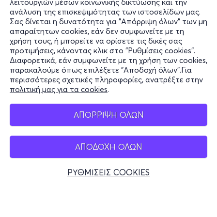
λειτουργιών μέσων κοινωνικής δικτύωσης και την
ανάλυση της επισκεψιμότητας των ιστοσελίδων μας.
Σας δίνεται η δυνατότητα για "Απόρριψη όλων" των μη
Πληροφορίες
απαραίτητων cookies, εάν δεν συμφωνείτε με τη
χρήση τους, ή μπορείτε να ορίσετε τις δικές σας
Υποστήριξη
προτιμήσεις, κάνοντας κλικ στο "Ρυθμίσεις cookies".
Διαφορετικά, εάν συμφωνείτε με τη χρήση των cookies,
Stay Connected
παρακαλούμε όπως επιλέξετε "Αποδοχή όλων".Για
περισσότερες σχετικές πληροφορίες, ανατρέξτε στην
πολιτική μας για τα cookies
.
Mobile app
ΑΠΟΡΡΙΨΗ ΟΛΩΝ
ΑΠΟΔΟΧΗ ΟΛΩΝ
Ελλάδα
Τηλεφωνικές κρατήσεις
ΡΥΘΜΙΣΕΙΣ COOKIES
+30 2117700000
Δευ - Παρ 10:00 - 18:00
Φυσικά σημεία