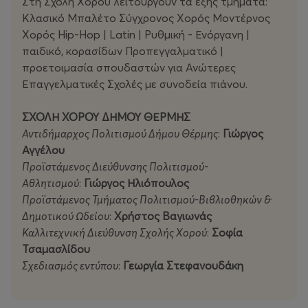
Στη Σχολή Χορού λειτουργούν τα εξής τμήματα:
Κλασικό Μπαλέτο Σύγχρονος Χορός Μοντέρνος
Χορός Hip-Hop | Latin | Ρυθμική - Ενόργανη |
παιδικό, κορασίδων Προπεγγαλματικό |
προετοιμασία σπουδαστών για Ανώτερες
Επαγγελματικές Σχολές με συνοδεία πιάνου.
ΣΧΟΛΗ ΧΟΡΟΥ ΔΗΜΟΥ ΘΕΡΜΗΣ
Αντιδήμαρχος Πολιτισμού Δήμου Θέρμης
:
Γιώργος
Αγγέλου
Προϊστάμενος Διεύθυνσης Πολιτισμού-
Αθλητισμού
:
Γιώργος Ηλιόπουλος
Προϊστάμενος Τμήματος Πολιτισμού-Βιβλιοθηκών &
Δημοτικού Ωδείου
:
Χρήστος Βαγιωνάς
Καλλιτεχνική Διεύθυνση Σχολής Χορού
:
Σοφία
Τσαμασλίδου
Σχεδιασμός εντύπου
:
Γεωργία Στεφανουδάκη