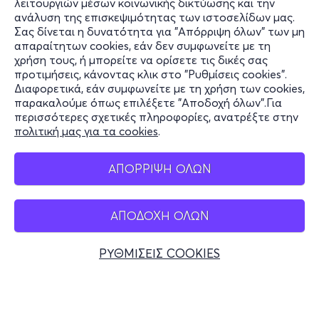
λειτουργιών μέσων κοινωνικής δικτύωσης και την
ανάλυση της επισκεψιμότητας των ιστοσελίδων μας.
Σας δίνεται η δυνατότητα για "Απόρριψη όλων" των μη
Πληροφορίες
απαραίτητων cookies, εάν δεν συμφωνείτε με τη
χρήση τους, ή μπορείτε να ορίσετε τις δικές σας
Υποστήριξη
προτιμήσεις, κάνοντας κλικ στο "Ρυθμίσεις cookies".
Διαφορετικά, εάν συμφωνείτε με τη χρήση των cookies,
Stay Connected
παρακαλούμε όπως επιλέξετε "Αποδοχή όλων".Για
περισσότερες σχετικές πληροφορίες, ανατρέξτε στην
πολιτική μας για τα cookies
.
Mobile app
ΑΠΟΡΡΙΨΗ ΟΛΩΝ
ΑΠΟΔΟΧΗ ΟΛΩΝ
Ελλάδα
Τηλεφωνικές κρατήσεις
ΡΥΘΜΙΣΕΙΣ COOKIES
+30 2117700000
Δευ - Παρ 10:00 - 18:00
Φυσικά σημεία