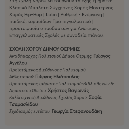
Στη Σχολή Χορού λειτουργούν τα εξής τμήματα:
Κλασικό Μπαλέτο Σύγχρονος Χορός Μοντέρνος
Χορός Hip-Hop | Latin | Ρυθμική - Ενόργανη |
παιδικό, κορασίδων Προπεγγαλματικό |
προετοιμασία σπουδαστών για Ανώτερες
Επαγγελματικές Σχολές με συνοδεία πιάνου.
ΣΧΟΛΗ ΧΟΡΟΥ ΔΗΜΟΥ ΘΕΡΜΗΣ
Αντιδήμαρχος Πολιτισμού Δήμου Θέρμης
:
Γιώργος
Αγγέλου
Προϊστάμενος Διεύθυνσης Πολιτισμού-
Αθλητισμού
:
Γιώργος Ηλιόπουλος
Προϊστάμενος Τμήματος Πολιτισμού-Βιβλιοθηκών &
Δημοτικού Ωδείου
:
Χρήστος Βαγιωνάς
Καλλιτεχνική Διεύθυνση Σχολής Χορού
:
Σοφία
Τσαμασλίδου
Σχεδιασμός εντύπου
:
Γεωργία Στεφανουδάκη