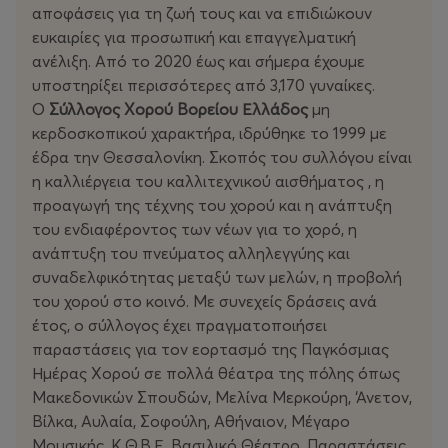
αποφάσεις για τη ζωή τους και να επιδιώκουν
ευκαιρίες για προσωπική και επαγγελματική
ανέλιξη. Από το 2020 έως και σήμερα έχουμε
υποστηρίξει περισσότερες από 3,170 γυναίκες.
Ο
Σύλλογος Χορού Βορείου Ελλάδος
μη
κερδοσκοπικού χαρακτήρα, ιδρύθηκε το 1999 με
έδρα την Θεσσαλονίκη. Σκοπός του συλλόγου είναι
η καλλιέργεια του καλλιτεχνικού αισθήματος , η
προαγωγή της τέχνης του χορού και η ανάπτυξη
του ενδιαφέροντος των νέων για το χορό, η
ανάπτυξη του πνεύματος αλληλεγγύης και
συναδελφικότητας μεταξύ των μελών, η προβολή
του χορού στο κοινό. Με συνεχείς δράσεις ανά
έτος, ο σύλλογος έχει πραγματοποιήσει
παραστάσεις για τον εορτασμό της Παγκόσμιας
Ημέρας Χορού σε πολλά θέατρα της πόλης όπως
Μακεδονικών Σπουδών, Μελίνα Μερκούρη, ‘Ανετον,
Βίλκα, Αυλαία, Σοφούλη, Αθήναιον, Μέγαρο
Μουσικής, Κ.Θ.Β.Ε. Βασιλικό Θέατρο. Παραστάσεις