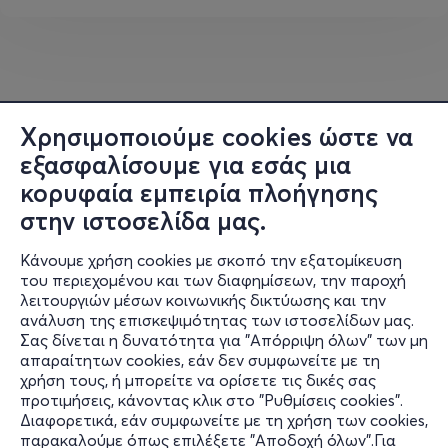
ήχου
. Συνδυάζοντας την τέχνη του χορού με εικαστικές
πρακτικές, η εγκατάσταση - παράσταση αναπτύσσεται
μέσα σε ένα
κινούμενο εικονικό σύμπαν
που
κατασκευάζεται από
την κίνηση, τον ήχο, την ψηφιακή
εικόνα, το φως κ
ι ένα μεταβαλλόμενο σκηνικό -
Χρησιμοποιούμε cookies ώστε να
κοστούμι
. Όλα τα στοιχεία ενεργοποιούν το σκηνικό
εξασφαλίσουμε για εσάς μια
χώρο, αναδεικνύοντας ποικίλες πτυχές του
κατασκευασμένου τοπίου και στιγμές που ζητούν να
κορυφαία εμπειρία πλοήγησης
αναδυθούν μέσω του σώματος.
στην ιστοσελίδα μας.
Μία
οπτικοακουστική εμπειρία
που δημιουργεί χρόνο
Κάνουμε χρήση cookies με σκοπό την εξατομίκευση
του περιεχομένου και των διαφημίσεων, την παροχή
στους θεατές να ακούσουν, όχι μόνο τον εαυτό τους ή
λειτουργιών μέσων κοινωνικής δικτύωσης και την
τους άλλους, αλλά και τη μουσική του σύμπαντος. Η
ανάλυση της επισκεψιμότητας των ιστοσελίδων μας.
ύλη αποκτά οργανικότητα μέσα από την κίνηση, το
Σας δίνεται η δυνατότητα για "Απόρριψη όλων" των μη
Πληροφορίες
σώμα γίνεται ταυτόχρονα πομπός και δέκτης, ο ήχος
απαραίτητων cookies, εάν δεν συμφωνείτε με τη
οπτικοποιεί συμβάντα και το φως διασυνδέει το άυλο
χρήση τους, ή μπορείτε να ορίσετε τις δικές σας
Υποστήριξη
προτιμήσεις, κάνοντας κλικ στο "Ρυθμίσεις cookies".
με την ύλη.
Διαφορετικά, εάν συμφωνείτε με τη χρήση των cookies,
Stay Connected
παρακαλούμε όπως επιλέξετε "Αποδοχή όλων".Για
Σώματα αστρικά, ατάραχα, αόρατα, μέσα στο πιο