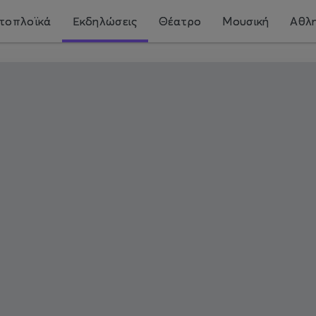
τοπλοϊκά
Εκδηλώσεις
Θέατρο
Μουσική
Αθλη