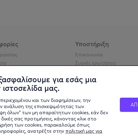
φορίες
Υποστήριξη
εργασίας
Επικοινωνία
σία
Συχνές ερωτήσεις
ήσης
Πράξη για τις ψηφιακές
Υπηρεσίες
ξασφαλίσουμε για εσάς μια
ή απορρήτου
Σύνδεση reseller
 ιστοσελίδα μας.
σημείωση
 κοινότητας
περιεχομένου και των διαφημίσεων, την
ΑΠ
ην ανάλυση της επισκεψιμότητας των
ιψη όλων" των μη απαραίτητων cookies, εάν δεν
κά στοιχεία
 δικές σας προτιμήσεις, κάνοντας κλικ στο
ς Εταιρείας
η χρήση των cookies, παρακαλούμε όπως
Διαφάνειας
πληροφορίες, ανατρέξτε στην
πολιτική μας για
ς cookies