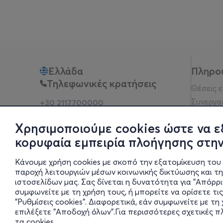
Ελλάδα
Πληρο
Τηλεφωνικές κρατήσεις
Θέσεις 
Συνεργα
+30 2117700000
Δευ - Παρ 10:00 - 18:00
Όροι χρ
Φυσικά σημεία
Χρησιμοποιούμε cookies ώστε να ε
Πολιτικ
κορυφαία εμπειρία πλοήγησης στην
Νομική 
Οδηγίες
Κάνουμε χρήση cookies με σκοπό την εξατομίκευση του 
Blog
παροχή λειτουργιών μέσων κοινωνικής δικτύωσης και τ
ιστοσελίδων μας. Σας δίνεται η δυνατότητα για "Απόρρ
Οικονομι
συμφωνείτε με τη χρήση τους, ή μπορείτε να ορίσετε τις
Πολιτικέ
"Ρυθμίσεις cookies". Διαφορετικά, εάν συμφωνείτε με τ
Έκθεση 
επιλέξετε "Αποδοχή όλων".Για περισσότερες σχετικές 
τα cookies
.
Ρυθμίσει