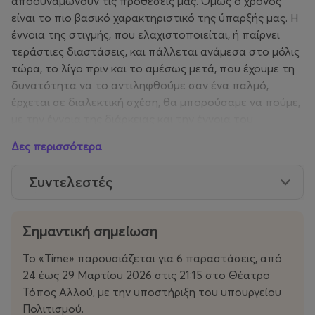
αποδυναμώνουν τις προθέσεις μας. Όμως ο χρόνος
είναι το πιο βασικό χαρακτηριστικό της ύπαρξής μας. Η
έννοια της στιγμής, που ελαχιστοποιείται, ή παίρνει
τεράστιες διαστάσεις, και πάλλεται ανάμεσα στο μόλις
τώρα, το λίγο πριν και το αμέσως μετά, που έχουμε τη
δυνατότητα να το αντιληφθούμε σαν ένα παλμό,
έρχεται σε διαλεκτική σχέση, θα μπορούσαμε να πούμε,
με την έννοια της διάρκειας και την έννοια του
βιώματος.
Δες περισσότερα
Συντελεστές
Σημαντική σημείωση
Το «Time» παρουσιάζεται για 6 παραστάσεις, από
24 έως 29 Μαρτίου 2026 στις 21:15 στο Θέατρο
Τόπος Αλλού, με την υποστήριξη του υπουργείου
Πολιτισμού.