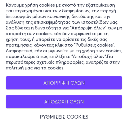
Κάνουμε χρήση cookies με σκοπό την εξατομίκευση
του περιεχομένου και των διαφημίσεων, την παροχή
λειτουργιών μέσων κοινωνικής δικτύωσης και την
ανάλυση της επισκεψιμότητας των ιστοσελίδων μας.
Σας δίνεται η δυνατότητα για "Απόρριψη όλων" των μη
Πληροφορίες
απαραίτητων cookies, εάν δεν συμφωνείτε με τη
χρήση τους, ή μπορείτε να ορίσετε τις δικές σας
Υποστήριξη
προτιμήσεις, κάνοντας κλικ στο "Ρυθμίσεις cookies".
Διαφορετικά, εάν συμφωνείτε με τη χρήση των cookies,
Stay Connected
παρακαλούμε όπως επιλέξετε "Αποδοχή όλων".Για
περισσότερες σχετικές πληροφορίες, ανατρέξτε στην
πολιτική μας για τα cookies
.
Mobile app
ΑΠΟΡΡΙΨΗ ΟΛΩΝ
ΑΠΟΔΟΧΗ ΟΛΩΝ
Ελλάδα
Τηλεφωνικές κρατήσεις
ΡΥΘΜΙΣΕΙΣ COOKIES
+30 2117700000