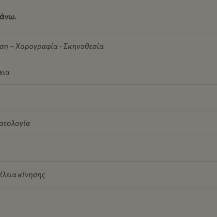
 άνω.
νση – Χορογραφία - Σκηνοθεσία
εια
ατολογία
λεια κίνησης