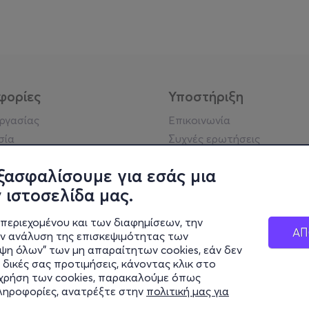
φορίες
Υποστήριξη
εργασίας
Επικοινωνία
σία
Συχνές ερωτήσεις
ήσης
Πράξη για τις ψηφιακές
Υπηρεσίες
ξασφαλίσουμε για εσάς μια
ή απορρήτου
Σύνδεση reseller
 ιστοσελίδα μας.
σημείωση
 κοινότητας
περιεχομένου και των διαφημίσεων, την
ΑΠ
ην ανάλυση της επισκεψιμότητας των
ιψη όλων" των μη απαραίτητων cookies, εάν δεν
κά στοιχεία
 δικές σας προτιμήσεις, κάνοντας κλικ στο
ς Εταιρείας
η χρήση των cookies, παρακαλούμε όπως
Διαφάνειας
πληροφορίες, ανατρέξτε στην
πολιτική μας για
ς cookies