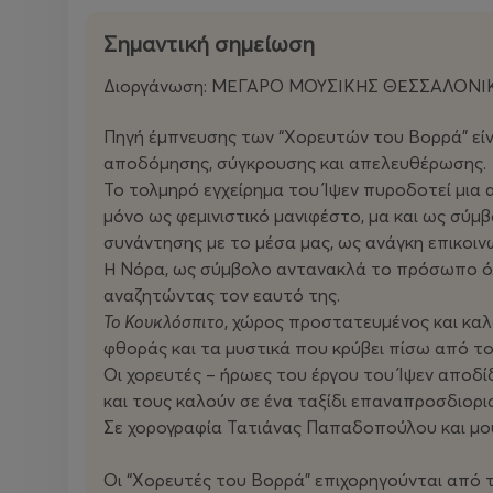
Σημαντική σημείωση
Διοργάνωση: ΜΕΓΑΡΟ ΜΟΥΣΙΚΗΣ ΘΕΣΣΑΛΟΝΙΚ
Πηγή έμπνευσης των “Χορευτών του Βορρά” είνα
αποδόμησης, σύγκρουσης και απελευθέρωσης.
Το τολμηρό εγχείρημα του Ίψεν πυροδοτεί μια
μόνο ως φεμινιστικό μανιφέστο, μα και ως σύ
συνάντησης με το μέσα μας, ως ανάγκη επικοινω
Η Νόρα, ως σύμβολο αντανακλά το πρόσωπο όλω
αναζητώντας τον εαυτό της.
Το Κουκλόσπιτο
, χώρος προστατευμένος και κα
φθοράς και τα μυστικά που κρύβει πίσω από το
Οι χορευτές – ήρωες του έργου του Ίψεν αποδ
και τους καλούν σε ένα ταξίδι επαναπροσδιορι
Σε χορογραφία Τατιάνας Παπαδοπούλου και μ
Οι “Χορευτές του Βορρά” επιχορηγούνται από τ