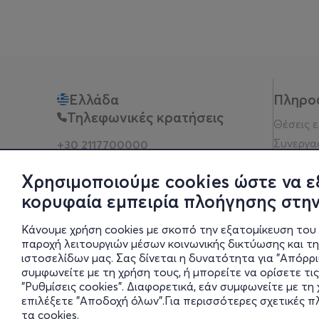
Ελλάδα
Πληρο
Τηλεφωνικές κρατήσεις
Θέσεις 
Συνεργα
+30 2117700000
Δευ - Παρ 10:00 - 18:00
Όροι χρ
Φυσικά σημεία
Χρησιμοποιούμε cookies ώστε να ε
Πολιτικ
κορυφαία εμπειρία πλοήγησης στην
Νομική 
Οδηγίες
Κάνουμε χρήση cookies με σκοπό την εξατομίκευση του 
Blog
παροχή λειτουργιών μέσων κοινωνικής δικτύωσης και τ
ιστοσελίδων μας. Σας δίνεται η δυνατότητα για "Απόρρ
Οικονομι
συμφωνείτε με τη χρήση τους, ή μπορείτε να ορίσετε τις
Πολιτικέ
"Ρυθμίσεις cookies". Διαφορετικά, εάν συμφωνείτε με τ
Έκθεση 
επιλέξετε "Αποδοχή όλων".Για περισσότερες σχετικές 
τα cookies
.
Ρυθμίσει