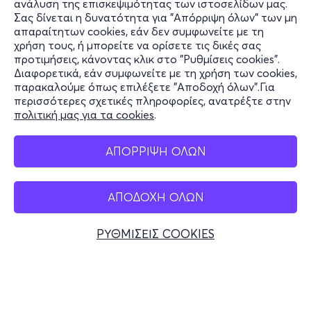
του ίδιου χρόνου.
ανάλυση της επισκεψιμότητας των ιστοσελίδων μας.
Σας δίνεται η δυνατότητα για "Απόρριψη όλων" των μη
Πληροφορίες
απαραίτητων cookies, εάν δεν συμφωνείτε με τη
Το 2023 ξεκίνησε η δεύτερη παραγωγή της ομάδας με
χρήση τους, ή μπορείτε να ορίσετε τις δικές σας
τίτλο «Εφτά εις Άπειρον», με την υποστήριξη της
Υποστήριξη
προτιμήσεις, κάνοντας κλικ στο "Ρυθμίσεις cookies".
εταιρείας «ΕΚΤΟΣ ΟΡΙΩΝ».
Διαφορετικά, εάν συμφωνείτε με τη χρήση των cookies,
Stay Connected
παρακαλούμε όπως επιλέξετε "Αποδοχή όλων".Για
Το έργο έκανε πρεμιέρα τον Μάρτιο του 2024 και
περισσότερες σχετικές πληροφορίες, ανατρέξτε στην
πολιτική μας για τα cookies
.
επιλέχθηκε να παρουσιαστεί στο Καλλιτεχνικό
Φεστιβάλ της Κύθνου και στο Φεστιβάλ Κολωνού τον
Mobile app
ίδιο χρόνο. Το έργο συνέχισε έναν νέο κύκλο
ΑΠΟΡΡΙΨΗ ΟΛΩΝ
παραστάσεων στην Αθήνα, και συγκεκριμένα στο
Θέατρο Πλύφα, και στη Θεατρική Συμπαιγνία στα
ΑΠΟΔΟΧΗ ΟΛΩΝ
Γιάννενα, με καινούργια σύνθεση Ομάδας και
Ελλάδα
ανανεωμένο υλικό.
Τηλεφωνικές κρατήσεις
ΡΥΘΜΙΣΕΙΣ COOKIES
Σε αυτή την παραγωγή, η χορογράφος στρέφεται σε μια
+30 2117700000
νέα θεματική, χρησιμοποιώντας προσωπικά βιώματα
Δευ - Παρ 10:00 - 18:00
Φυσικά σημεία
για να φέρει στην επιφάνεια τη σύγχρονη κρίση θεσμών
και αξιών.