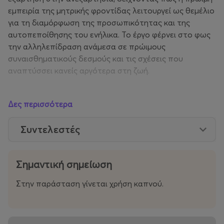
εμπειρία της μητρικής φροντίδας λειτουργεί ως θεμέλιο
για τη διαμόρφωση της προσωπικότητας και της
αυτοπεποίθησης του ενήλικα. Το έργο φέρνει στο φως
την αλληλεπίδραση ανάμεσα σε πρώιμους
συναισθηματικούς δεσμούς και τις σχέσεις που
αναπτύσσει κανείς αργότερα στη ζωή.
Θα υπάρξει εμπιστοσύνη για να χτιστεί μια ασφαλής
Δες περισσότερα
σχέση ή θα κυριαρχήσει ο φόβος της απόρριψης και η
ανασφάλεια για συναισθηματική σύνδεση;
Συντελεστές
“O τύπος του συναισθηματικού δεσμού, όπως αυτός
διαμορφώνεται στα πρώιμα στάδια ανάπτυξης του παιδιού,
Σημαντική σημείωση
επηρεάζει καθοριστικά την εικόνα που καθρεφτίζεται μέσα
του ως προς την αξία του να λαμβάνει ή όχι αγάπη και
Στην παράσταση γίνεται χρήση καπνού.
κατ’επέκταση επιδρά θετικά ή αρνητικά στην κοινωνική του
ανάπτυξη”(John Bowlby-1930)
Mέσα απο ένα σκηνικό υλικών και σωμάτων