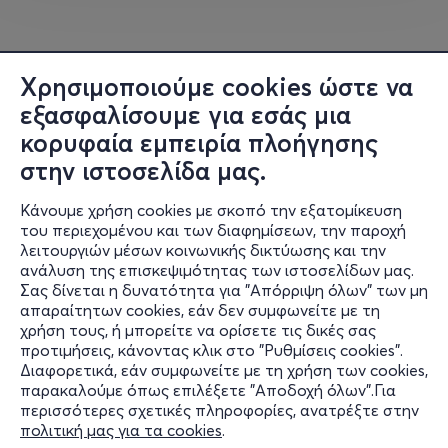
ιδιαίτερος τρόπος ψυχικής επένδυσης. Κυρίως, όμως,
είναι μια θέση· μια ανυπέρβλητη και διαρκής συνιστώσα
του ανθρώπινου υποκειμένου. Οι εκφάνσεις του
ναρκισσισμού – ευμενείς ή δυσμενείς – από τον θρίαμβο
Χρησιμοποιούμε cookies ώστε να
έως την αυτοκαταστροφή, έχουν αποτυπωθεί
εξασφαλίσουμε για εσάς μια
επανειλημμένα στον κινηματογράφο. Εξάλλου, η ίδια η
κορυφαία εμπειρία πλοήγησης
δημιουργία ενός έργου είναι – και προϋποθέτει – ένα
στην ιστοσελίδα μας.
ναρκισσιστικό βήμα και αίτημα, τόσο προς τον εαυτό
όσο και προς τους άλλους. Οι φετινές επιλογές ταινιών,
Κάνουμε χρήση cookies με σκοπό την εξατομίκευση
σε συνάφεια με το κεντρικό θέμα του ετήσιου
του περιεχομένου και των διαφημίσεων, την παροχή
συνεδρίου της ΕΨΕ, θα μας δώσουν την ευκαιρία να
λειτουργιών μέσων κοινωνικής δικτύωσης και την
απολαύσουμε και να συζητήσουμε καίρια ερωτήματα
ανάλυση της επισκεψιμότητας των ιστοσελίδων μας.
Σας δίνεται η δυνατότητα για "Απόρριψη όλων" των μη
γύρω από τον ναρκισσισμό.
Πληροφορίες
απαραίτητων cookies, εάν δεν συμφωνείτε με τη
χρήση τους, ή μπορείτε να ορίσετε τις δικές σας
Ημερομηνίες προβολών 2025
- 2026
Υποστήριξη
προτιμήσεις, κάνοντας κλικ στο "Ρυθμίσεις cookies".
Διαφορετικά, εάν συμφωνείτε με τη χρήση των cookies,
Stay Connected
Κυριακή
14
Δεκεμβρίου
2025,
American Psycho
παρακαλούμε όπως επιλέξετε "Αποδοχή όλων".Για
της Mary Harron (102’, 2000)
περισσότερες σχετικές πληροφορίες, ανατρέξτε στην
Κυριακή
25
Ιανουαρίου
2026,
Νευρικός Εραστής
πολιτική μας για τα cookies
.
(Annie Hall) του Woody Allen (93’, 1977)