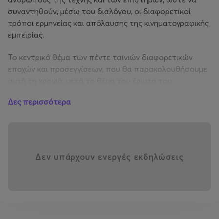
συναντηθούν, μέσω του διαλόγου, οι διαφορετικοί
τρόποι ερμηνείας και απόλαυσης της κινηματογραφικής
εμπειρίας.
Το κεντρικό θέμα των πέντε ταινιών διαφορετικών
εποχών και προσεγγίσεων, που θα παρακολουθήσoυμε
αυτή τη χρονιά, μετά το θέμα του έρωτα του
προηγούμενου κύκλου, είναι ο
Ναρκισσισμός
Δες περισσότερα
Ο ναρκισσισμός είναι η αγάπη προς τον εαυτό.
Αποτελεί αναγκαία συνθήκη ύπαρξης και στήριγμα για
κάθε επόμενη κίνηση. Ωστόσο, ο καθορισμός του
βαθμού και της μορφής αυτής της αγάπης προς τον
Δεν υπάρχουν ενεργές εκδηλώσεις
εαυτό – σε αντιπαράθεση ή σε συνάρτηση με την
αγάπη προς τον άλλο – αποτελεί συχνά ένα δύσκολο,
δυσεπίλυτο και κάποιες φορές επώδυνο ζήτημα. Στην
ψυχαναλυτική θεωρία, ο ναρκισσισμός νοείται τόσο ως
στάδιο της πρώιμης ανάπτυξης του παιδιού όσο και ως