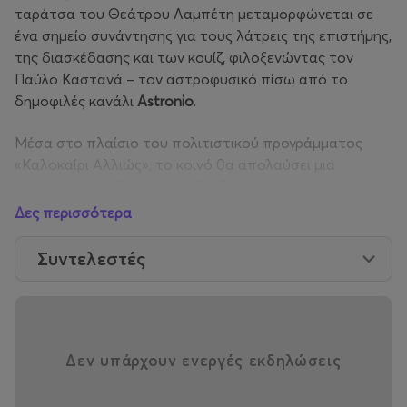
ταράτσα του Θεάτρου Λαμπέτη μεταμορφώνεται σε
ένα σημείο συνάντησης για τους λάτρεις της επιστήμης,
της διασκέδασης και των κουίζ, φιλοξενώντας τον
Παύλο Καστανά – τον αστροφυσικό πίσω από το
δημοφιλές κανάλι
Astronio
.
Μέσα στο πλαίσιο του πολιτιστικού προγράμματος
«Καλοκαίρι Αλλιώς», το κοινό θα απολαύσει μια
ξεχωριστή βραδιά που συνδυάζει γνώση και ψυχαγωγία:
το
Astronio Bar Quiz
. Μια εμπειρία γεμάτη ερωτήσεις
Δες περισσότερα
για το Διάστημα, τις διαστημικές αποστολές, τα
ανεξήγητα του σύμπαντος και όλα όσα μας κάνουν να
Συντελεστές
κοιτάζουμε ψηλά με απορία και θαυμασμό.
Παράλληλα, θα πραγματοποιηθεί και η
παρουσίαση της
νέας έκδοσης του βιβλίου
του Παύλου Καστανά, με
τίτλο
«Προς τ’ άστρα»
, από τις Εκδόσεις Διόπτρα.
Δεν υπάρχουν ενεργές εκδηλώσεις
Ο Παύλος Καστανάς, ο άνθρωπος που έφερε την