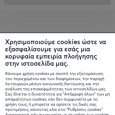
επιστήμη πιο κοντά στο ευρύ κοινό με κατανοητό και
γοητευτικό τρόπο, ανεβαίνει στη σκηνή όχι για να λύσει
εξισώσεις αλλά για να μας «δοκιμάσει» με ερωτήσεις.
Πόσα ξέρεις για τους πλανήτες, τις μαύρες τρύπες, τη
NASA και τα μυστήρια του σύμπαντος;
Χρησιμοποιούμε cookies ώστε να
Δημιούργησε την ομάδα σου, διάλεξε όνομα, και έλα να
διαγωνιστείς σε ένα κουίζ με... αστρικό στυλ!
εξασφαλίσουμε για εσάς μια
κορυφαία εμπειρία πλοήγησης
Με δώρα για τους νικητές και βραδινή θέα στον
στην ιστοσελίδα μας.
έναστρο ουρανό, αυτή η βραδιά υπόσχεται να μείνει
αξέχαστη.
Κάνουμε χρήση cookies με σκοπό την εξατομίκευση
του περιεχομένου και των διαφημίσεων, την παροχή
λειτουργιών μέσων κοινωνικής δικτύωσης και την
ανάλυση της επισκεψιμότητας των ιστοσελίδων μας.
Σας δίνεται η δυνατότητα για "Απόρριψη όλων" των μη
Πληροφορίες
:
Πληροφορίες
απαραίτητων cookies, εάν δεν συμφωνείτε με τη
χρήση τους, ή μπορείτε να ορίσετε τις δικές σας
Υποστήριξη
Astronio Bar Quiz
με τον
Παύλο Καστανά
προτιμήσεις, κάνοντας κλικ στο "Ρυθμίσεις cookies".
Διαφορετικά, εάν συμφωνείτε με τη χρήση των cookies,