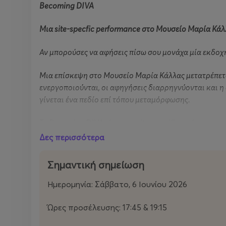
Becoming DIVA
Μια site-specfic performance στο Μουσείο Μαρία Κάλ
Αν μπορούσες να αφήσεις πίσω σου μονάχα μία εκδοχή 
Μια επίσκεψη στο Μουσείο Μαρία Κάλλας μετατρέπετα
ενεργοποιούνται, οι αφηγήσεις διαρρηγνύονται και η
γίνεται ένα πεδίο επί τόπου μεταμόρφωσης.
Το Becoming
DIVA
είναι μια site
-specific
performance
βιωματική τελετουργία. Τα εκθέματα, οι διαδρομές κα
Δες περισσότερα
σκηνικά τοπία που συνομιλούν διαρκώς με τα σώματα, 
Σημαντική σημείωση
Με αφετηρία τη διαδρομή της μεγάλης σοπράνο, ανοί
έκθεση και την επιθυμία να ξανασυστηθεί κανείς στον
Ημερομηνία: Σάββατο, 6 Ιουνίου 2026
Οι θεατές δεν παρακολουθούν απλώς μια παράσταση, α
Ώρες προσέλευσης: 17:45 & 19:15
έτσι, σε έναν ενδιάμεσο χώρο, όπου το προσωπικό και