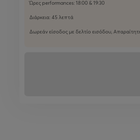
Ώρες performances: 18:00 & 19:30
Τι κρατάς, τι αφήνεις και πόσο χώρο δίνεις στον εαυτό
ελεύθερο;
Διάρκεια: 45 λεπτά
Και κάπου ανάμεσα στα εκθέματα, τις σιωπές και τις 
Δωρεάν είσοδος με δελτίο εισόδου, Απαραίτη
και επιστρέφει σε κάτι πιο ανθρώπινο, την ανάγκη να