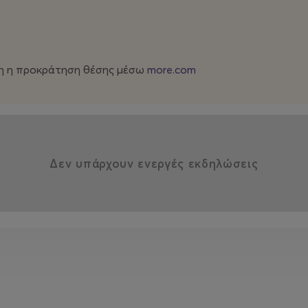
 σου να γίνει κάτι άλλο, πιο κοντά σε σένα ή απλώς πιο
φωνές, η έννοια της «ντίβας» απογυμνώνεται από τον μύθο της
τη η προκράτηση θέσης μέσω
more.com
 γίνει κανείς αυτό που ακόμη δεν τολμά…
Δεν υπάρχουν ενεργές εκδηλώσεις