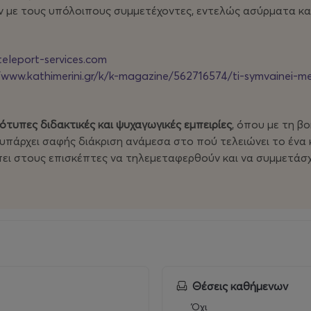
ν με τους υπόλοιπους συμμετέχοντες, εντελώς ασύρματα κα
eleport-services.com
/www.kathimerini.gr/k/k-magazine/562716574/ti-symvainei-me-
τότυπες διδακτικές και ψυχαγωγικές εμπειρίες
, όπου με τη β
υπάρχει σαφής διάκριση ανάμεσα στο πού τελειώνει το ένα κ
έπει στους επισκέπτες να τηλεμεταφερθούν και να συμμετάσχ
Θέσεις καθήμενων
Όχι