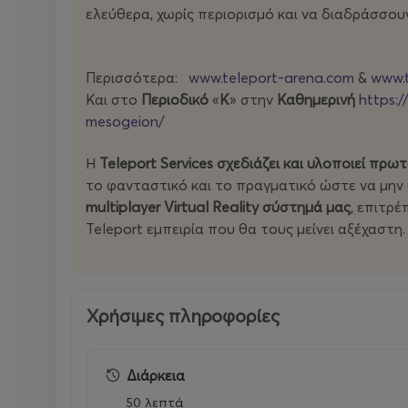
ελεύθερα, χωρίς περιορισμό και να διαδράσσου
Περισσότερα:
www.teleport-arena.com
&
www.t
Και στο
Περιοδικό
«
Κ
» στην
Καθημερινή
https:/
mesogeion/
Η
Teleport Services σχεδιάζει και υλοποιεί πρω
το φανταστικό και το πραγματικό ώστε να μην 
multiplayer Virtual Reality σύστημά μας
, επιτρ
Teleport εμπειρία που θα τους μείνει αξέχαστη.
Χρήσιμες πληροφορίες
Διάρκεια
50 λεπτά