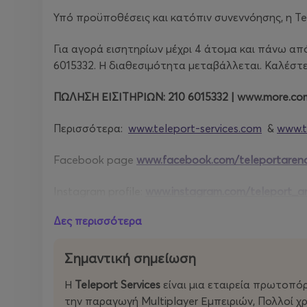
Υπό προϋποθέσεις και κατόπιν συνεννόησης, η Tel
Για αγορά εισητηρίων μέχρι 4 άτομα και πάνω απ
6015332. Η διαθεσιμότητα μεταβάλλεται. Καλέστε 
ΠΩΛΗΣΗ ΕΙΣΙΤΗΡΙΩΝ: 210 6015332 | www.more.c
Περισσότερα:
www.teleport-services.com
&
www.t
Facebook page
www.facebook.com/teleportaren
Instagram profile:
www.instagram.com/teleport_a
Δες περισσότερα
Σημαντική σημείωση
Η
Teleport Services
είναι μια εταιρεία πρωτοπό
την παραγωγή Multiplayer Εμπειριών, Πολλοί χ