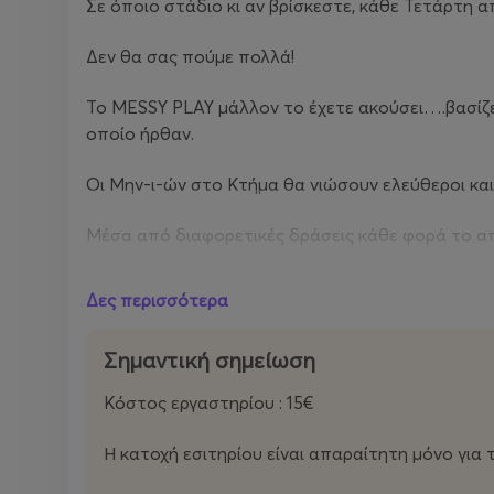
Σε όποιο στάδιο κι αν βρίσκεστε, κάθε Τετάρτη 
Δεν θα σας πούμε πολλά!
Το MESSY PLAY μάλλον το έχετε ακούσει….βασίζε
οποίο ήρθαν.
Οι Μην-ι-ών στο Κτήμα θα νιώσουν ελεύθεροι και 
Μέσα από διαφορετικές δράσεις κάθε φορά το
να δραστηριοποιηθούν τα εγκεφαλικά κύτταρα 
Δες περισσότερα
αναπτυξιακό στάδιο που βρίσκονται
να ενισχυθούν όλες τους οι αισθήσεις
να αναπτύξουν σταδιακά τη λεπτή κινητικότη
Σημαντική σημείωση
να επικοινωνήσουν τα συναισθήματά τους
να γνωρίσουν νέα πράγματα με τον δικό τους
Κόστος εργαστηρίου : 15€
να κατασκευάσουν τα δικά τους έργα, χωρίς π
να έρθουν σε άμεση επαφή με τη Φύση
Η κατοχή εσιτηρίου είναι απαραίτητη μόνο για τ
να έρθουν σε επαφή με άλλα παιδιά της ηλικία
να διασκεδάσουν, να νιώσουν ελεύθερα και χ