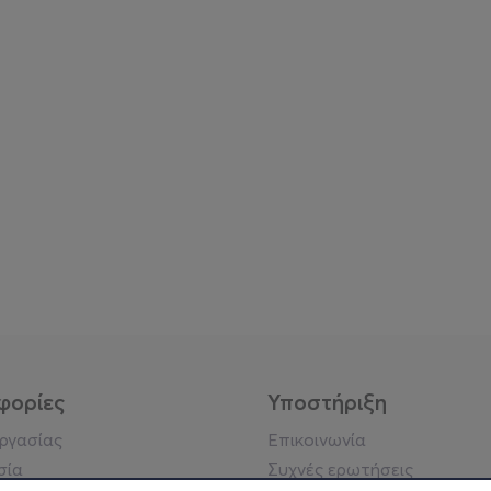
α μωρά ανακαλύπτουν τη μαγεία της «άμμου» παίζοντας ξυπό
αίζουν με κομμάτια λεμονιού, πορτοκαλιού και λάιμ, ανακατ
ιχνίδι γεμάτο καλοκαίρι!
καιριού! Τα μωρά βουτούν σε έναν αισθητηριακό κόσμο εμ
φορίες
Υποστήριξη
, κουταλάκια και φρουτένια αρώματα συνθέτουν ένα απολαυστ
εργασίας
Επικοινωνία

σία
Συχνές ερωτήσεις