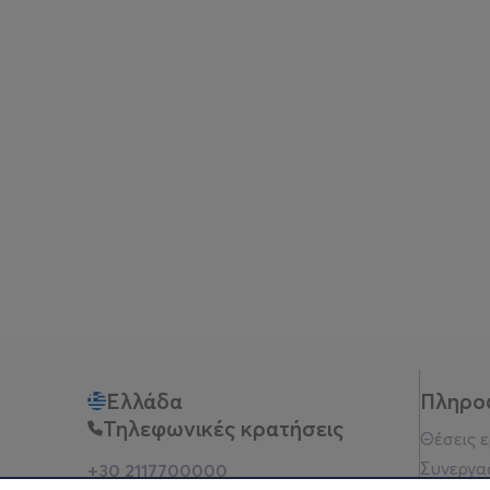
ΘΕΜΑΤΙΚΕΣ ΕΝΟΤΗΤΕΣ ΙΟΥΝΙΟΥ
03/06_🏜️ΑΜΜΟΠΕΡΙΠΕΤΕΙΕΣ🏜️
Ένα καλοκαιρινό messy play γεμάτο αισθήσεις! Τ
παιχνίδια. Η παραλία έρχεται στο χώρο μας!
10/06_˗ˏˋ 🍒ΧΥΜΟΙ ΤΟΥ ΚΑΛΟΚΑΙΡΙΟΥ🍈 ˎˊ˗
Φρέσκια, δροσερή και γεμάτη μυρωδιές! Τα μωρά π
ποτηράκια και απολαμβάνουν ένα αισθητηριακό πα
17/06_🍉ΚΑΡΠΟΥΖΕΝΙΟ ΠΙΚ-ΝΙΚ🧺
Δροσερό, ζουμερό και γεμάτο χρώματα του καλο
Ελλάδα
Πληρο
Ιουνίου. Κόκκινες και πράσινες υφές, «σποράκια»
Τηλεφωνικές κρατήσεις
Θέσεις 
24/06_🍓🥝ΚΑΛΟΚΑΙΡΙΝΟ ΦΡΟΥΤΟΣΑΛΑΤΑΚΙ🍌
Συνεργα
+30 2117700000