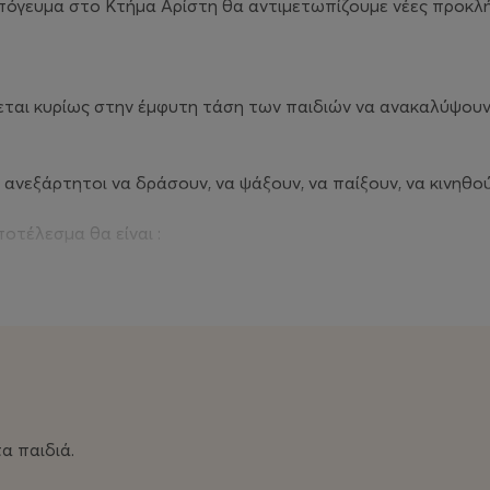
απόγευμα στο Κτήμα Αρίστη θα αντιμετωπίζουμε νέες προκλή
ται κυρίως στην έμφυτη τάση των παιδιών να ανακαλύψουν 
ανεξάρτητοι να δράσουν, να ψάξουν, να παίξουν, να κινηθού
 αποτέλεσμα θα είναι :
εκείνα, με τα οποία θα επεξεργαστούν τις νέες εμπειρίες κ
τα
 τρόπο, αφού θα δημιουργηθούν μέσα από τις δράσεις ερω
αρεμβάσεις και οδηγίες
α παιδιά.
ς τους και να κοινωνικοποιηθούν
αρούμενα