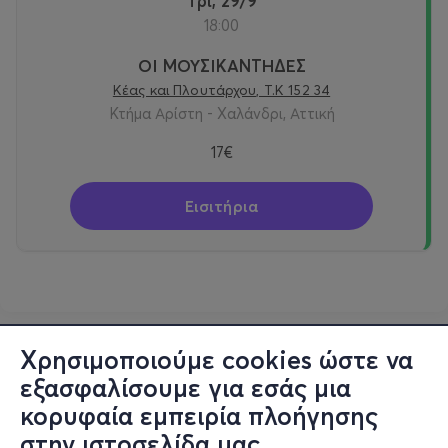
Τρι, 29/9
18:00
ΟΙ ΜΟΥΣΙΚΑΝΤΗΔΕΣ
Κέας και Πλουτάρχου, Τ.Κ 152 34
Κτήμα Αρίστη - Χαλάνδρι, Αττική
17€
Εισιτήρια
Χρησιμοποιούμε cookies ώστε να
εξασφαλίσουμε για εσάς μια
κορυφαία εμπειρία πλοήγησης
στην ιστοσελίδα μας.