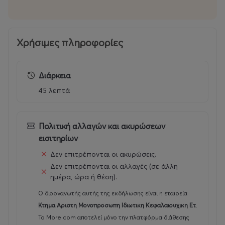
Κρατήστε θέση κι ελάτε να τραγουδήσουμε, τα όργανα
και την φωνή μας να εξερευνήσουμε, να χορέψουμε,
Χρήσιμες πληροφορίες
με τα μαντήλια να κρυφτούμε και αφού θα
διασκεδάσουμε όλοι θα το χαρούμε!
Διάρκεια
45 λεπτά
Πολιτική αλλαγών και ακυρώσεων
εισιτηρίων
Δεν επιτρέπονται οι ακυρώσεις.
Δεν επιτρέπονται οι αλλαγές (σε άλλη
ημέρα, ώρα ή θέση).
Ο διοργανωτής αυτής της εκδήλωσης είναι η εταιρεία
Κτημα Αριστη Μονοπροσωπη Ιδιωτικη Κεφαλαιουχικη Ετ
.
Το More.com αποτελεί μόνο την πλατφόρμα διάθεσης