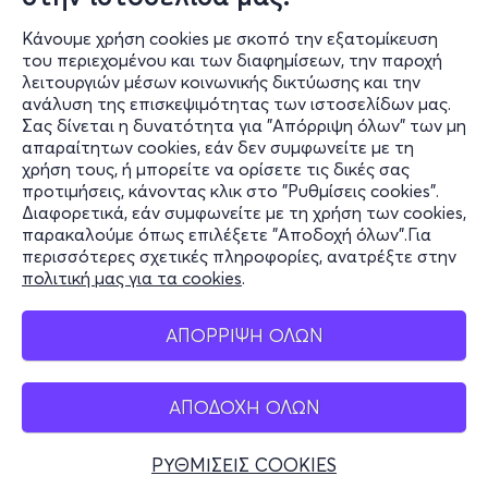
Κάνουμε χρήση cookies με σκοπό την εξατομίκευση
του περιεχομένου και των διαφημίσεων, την παροχή
λειτουργιών μέσων κοινωνικής δικτύωσης και την
ανάλυση της επισκεψιμότητας των ιστοσελίδων μας.
Σας δίνεται η δυνατότητα για "Απόρριψη όλων" των μη
Πληροφορίες
απαραίτητων cookies, εάν δεν συμφωνείτε με τη
χρήση τους, ή μπορείτε να ορίσετε τις δικές σας
Υποστήριξη
προτιμήσεις, κάνοντας κλικ στο "Ρυθμίσεις cookies".
Διαφορετικά, εάν συμφωνείτε με τη χρήση των cookies,
Stay Connected
παρακαλούμε όπως επιλέξετε "Αποδοχή όλων".Για
περισσότερες σχετικές πληροφορίες, ανατρέξτε στην
πολιτική μας για τα cookies
.
Mobile app
ΑΠΟΡΡΙΨΗ ΟΛΩΝ
ΑΠΟΔΟΧΗ ΟΛΩΝ
Ελλάδα
Τηλεφωνικές κρατήσεις
ΡΥΘΜΙΣΕΙΣ COOKIES