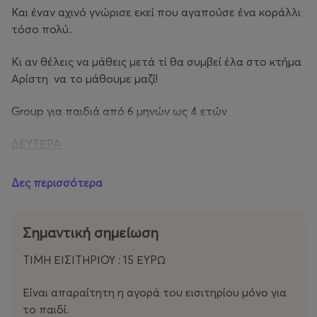
Και έναν αχινό γνώρισε εκεί που αγαπούσε ένα κοράλλι
τόσο πολύ..
Κι αν θέλεις να μάθεις μετά τί θα συμβεί έλα στο κτήμα
Αρίστη να το μάθουμε μαζί!
Group για παιδιά από 6 μηνών ως 4 ετών
ΔΕΥΤΕΡΑ
2-4 ΕΤΩΝ _ 17:45
Δες περισσότερα
14-24 ΜΗΝΩΝ _ 18:45
Σημαντική σημείωση
ΠΕΜΠΤΗ
ΤΙΜΗ ΕΙΣΙΤΗΡΙΟΥ : 15 ΕΥΡΩ
14-24 ΜΗΝΩΝ _10:30
Είναι απαραίτητη η αγορά του εισιτηρίου μόνο για
6-13 ΜΗΝΩΝ_11:30
το παιδί.