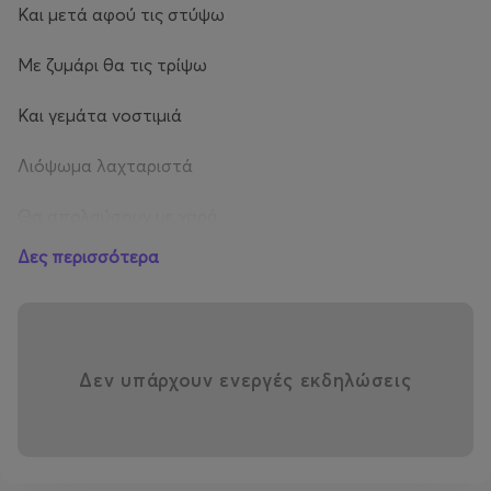
Και μετά αφού τις στύψω
Με ζυμάρι θα τις τρίψω
Και γεμάτα νοστιμιά
Λιόψωμα λαχταριστά
Θα απολαύσουν με χαρά
Δες περισσότερα
όλα τα μικρά παιδιά😀
Ελάτε να τινάξουμε την ελιά μας, να μάθουμε πώς
βγαίνει το λάδι,
και να ζυμώσουμε λαχταριστά ελιοψωμάκια 🥖
Δεν υπάρχουν ενεργές εκδηλώσεις
ΣΑΒΒΑΤΟ 15/11
2+ ΕΤΩΝ_10:15