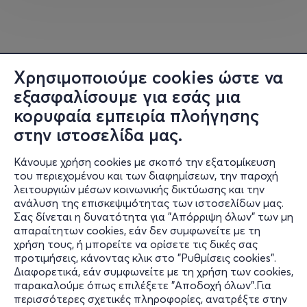
4+ ΕΤΩΝ_11:30
Τιμή Εισιτηρίου: 15€
Είναι απαραίτητη η αγορά του εισιτηρίου μόνο για το
Χρησιμοποιούμε cookies ώστε να
παιδί.
εξασφαλίσουμε για εσάς μια
κορυφαία εμπειρία πλοήγησης
Κρατήστε θέση κι ελάτε να τινάξουμε την ελιά μας και
να μάθουμε όλη την διαδικασία παραγωγής λαδιού.
στην ιστοσελίδα μας.
Κάνουμε χρήση cookies με σκοπό την εξατομίκευση
του περιεχομένου και των διαφημίσεων, την παροχή
λειτουργιών μέσων κοινωνικής δικτύωσης και την
ανάλυση της επισκεψιμότητας των ιστοσελίδων μας.
Σας δίνεται η δυνατότητα για "Απόρριψη όλων" των μη
Πληροφορίες
απαραίτητων cookies, εάν δεν συμφωνείτε με τη
χρήση τους, ή μπορείτε να ορίσετε τις δικές σας
Υποστήριξη
προτιμήσεις, κάνοντας κλικ στο "Ρυθμίσεις cookies".
Διαφορετικά, εάν συμφωνείτε με τη χρήση των cookies,
Stay Connected
παρακαλούμε όπως επιλέξετε "Αποδοχή όλων".Για
περισσότερες σχετικές πληροφορίες, ανατρέξτε στην