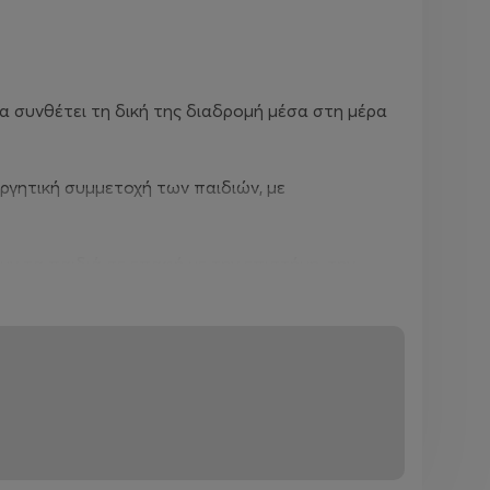
α συνθέτει τη δική της διαδρομή μέσα στη μέρα
εργητική συμμετοχή των παιδιών, με
ν τα παιδιά σε επαφή με την επιστήμη, την
φαντασία, τη συνεργασία και την καλλιτεχνική
παρουσιάσεις, performances και δράσεις που