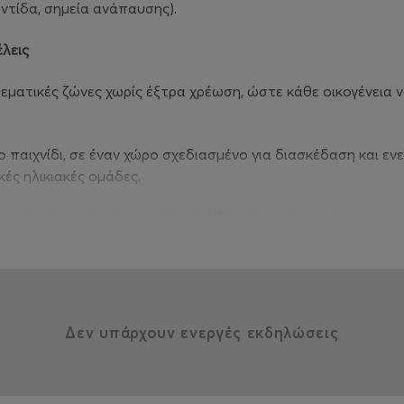
οντίδα, σημεία ανάπαυσης).
έλεις
εματικές ζώνες χωρίς έξτρα χρέωση, ώστε κάθε οικογένεια ν
ο παιχνίδι, σε έναν χώρο σχεδιασμένο για διασκέδαση και εν
ές ηλικιακές ομάδες.
σκονται στο επίκεντρο, μέσα από δραστηριότητες που φέρνου
των.
ση και τη δημιουργικότητα, με δράσεις που ενθαρρύνουν τη 
Δεν υπάρχουν ενεργές εκδηλώσεις
ου φεστιβάλ, φιλοξενώντας ψυχαγωγικές και εκπαιδευτικές 