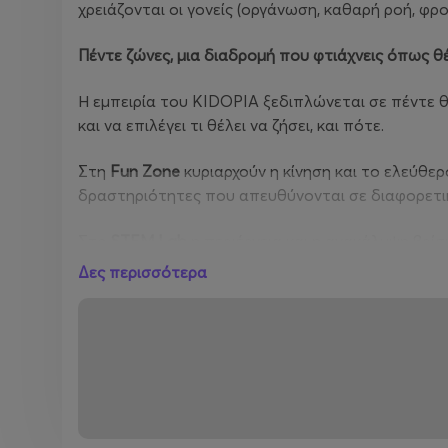
χρειάζονται οι γονείς (οργάνωση, καθαρή ροή, φρ
Πέντε ζώνες, μια διαδρομή που φτιάχνεις όπως θ
Η εμπειρία του KIDOPIA ξεδιπλώνεται σε πέντε θ
και να επιλέγει τι θέλει να ζήσει, και πότε.
Στη
Fun Zone
κυριαρχούν η κίνηση και το ελεύθερ
δραστηριότητες που απευθύνονται σε διαφορετικ
Στο
STEM Lab
η περιέργεια και η ανακάλυψη βρί
τεχνολογία και τη δημιουργική επίλυση προβλημά
Δες περισσότερα
Στο
Art & Play
δίνεται χώρος στην ελεύθερη έκφρα
εξερεύνηση.
Το
Central Stage
αποτελεί τον κεντρικό πυρήνα τ
απευθύνονται σε όλη την οικογένεια.