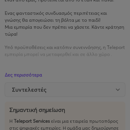
Ένας φανταστικός συνδυασμός περιπέτειας και
γνώσης θα απογειώσει τη βόλτα με το παιδί!
Μια εμπειρία που δεν πρέπει να χάσετε. Κάντε κράτηση
τώρα!
Υπό προϋποθέσεις και κατόπιν συνεννόησης, η Teleport
εμπειρία μπορεί να μεταφερθεί και σε άλλο χώρο .
Για αγορά εισητηρίων μέχρι 4 άτομα και πάνω από 8
άτομα καλέστε μας στο 210
Δες περισσότερα
6015332. Η διαθεσιμότητα μεταβάλλεται. Καλέστε μας
για επισκέψεις Σάββατο και Κυριακή.
Συντελεστές
ΠΩΛΗΣΗ ΕΙΣΙΤΗΡΙΩΝ: 210 6015332 | www.more.com
Σημαντική σημείωση
Περισσότερα:
www.teleport-services.com
Η
Teleport Services
είναι μια εταιρεία πρωτοπόρος
&
www.teleport-arena.com
στις ψηφιακές εμπειρίες. Η ομάδα μας δημιούργησε