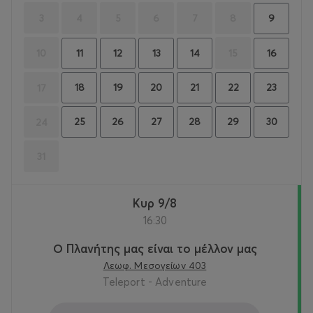
3
4
5
6
7
8
9
10
15
11
12
13
14
16
18
19
20
21
22
23
17
25
26
27
28
29
30
24
31
Κυρ 9/8
16:30
Ο Πλανήτης μας είναι το μέλλον μας
Λεωφ. Μεσογείων 403
Teleport - Adventure