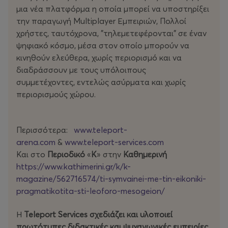
μια νέα πλατφόρμα η οποία μπορεί να υποστηρίξει
Facebook page
www.facebook.com/teleportarena
την παραγωγή Multiplayer Εμπειριών, Πολλοί
Instagram profile:
χρήστες, ταυτόχρονα, "τηλεμετεφέρονται" σε έναν
www.instagram.com/teleport_arena
ψηφιακό κόσμο, μέσα στον οποίο μπορούν να
κινηθούν ελεύθερα, χωρίς περιορισμό και να
διαδράσσουν με τους υπόλοιπους
συμμετέχοντες, εντελώς ασύρματα και χωρίς
περιορισμούς χώρου.
Περισσότερα:
www.teleport-
arena.com
&
www.teleport-services.com
Και στο
Περιοδικό
«
Κ
» στην
Καθημερινή
https://www.kathimerini.gr/k/k-
magazine/562716574/ti-symvainei-me-tin-eikoniki-
pragmatikotita-sti-leoforo-mesogeion/
Η
Teleport Services σχεδιάζει και υλοποιεί
πρωτότυπες διδακτικές και ψυχαγωγικές εμπειρίες
,