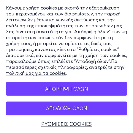
Κάνουμε χρήση cookies με σκοπό την εξατομίκευση
20€
του περιεχομένου και των διαφημίσεων, την παροχή
λειτουργιών μέσων κοινωνικής δικτύωσης και την
ανάλυση της επισκεψιμότητας των ιστοσελίδων μας.
Εισιτήρια
Σας δίνεται η δυνατότητα για "Απόρριψη όλων" των μη
απαραίτητων cookies, εάν δεν συμφωνείτε με τη
χρήση τους, ή μπορείτε να ορίσετε τις δικές σας
Παρ 21/8
προτιμήσεις, κάνοντας κλικ στο "Ρυθμίσεις cookies".
18:30
Διαφορετικά, εάν συμφωνείτε με τη χρήση των cookies,
παρακαλούμε όπως επιλέξετε "Αποδοχή όλων".Για
Ο Πλανήτης μας είναι το μέλλον μας
περισσότερες σχετικές πληροφορίες, ανατρέξτε στην
πολιτική μας για τα cookies
.
Λεωφ. Μεσογείων 403
Teleport - Adventure
ΑΠΟΡΡΙΨΗ ΟΛΩΝ
20€
ΑΠΟΔΟΧΗ ΟΛΩΝ
Εισιτήρια
ΡΥΘΜΙΣΕΙΣ COOKIES
Παρ 21/8