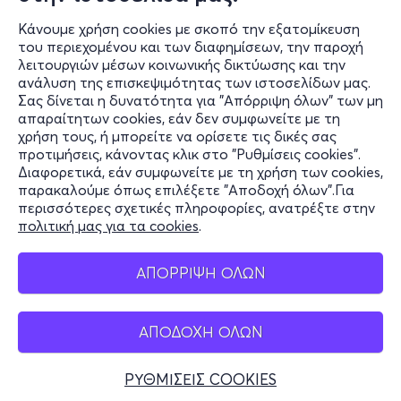
Κάνουμε χρήση cookies με σκοπό την εξατομίκευση
του περιεχομένου και των διαφημίσεων, την παροχή
λειτουργιών μέσων κοινωνικής δικτύωσης και την
ανάλυση της επισκεψιμότητας των ιστοσελίδων μας.
Σας δίνεται η δυνατότητα για "Απόρριψη όλων" των μη
Πληροφορίες
απαραίτητων cookies, εάν δεν συμφωνείτε με τη
χρήση τους, ή μπορείτε να ορίσετε τις δικές σας
Υποστήριξη
προτιμήσεις, κάνοντας κλικ στο "Ρυθμίσεις cookies".
Διαφορετικά, εάν συμφωνείτε με τη χρήση των cookies,
Stay Connected
παρακαλούμε όπως επιλέξετε "Αποδοχή όλων".Για
περισσότερες σχετικές πληροφορίες, ανατρέξτε στην
πολιτική μας για τα cookies
.
Mobile app
ΑΠΟΡΡΙΨΗ ΟΛΩΝ
ΑΠΟΔΟΧΗ ΟΛΩΝ
Ελλάδα
Τηλεφωνικές κρατήσεις
ΡΥΘΜΙΣΕΙΣ COOKIES
+30 2117700000