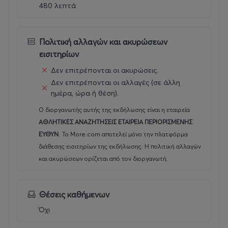
καλοκαιρινών σχολικών διακοπών
480 λεπτά
Προγράμματα ανά ηλικιακή ομάδα (προσχολική,
δημοτικού, εφηβική)
Πλήρης διατροφή με πρωινό, πρόγευμα και
Πολιτική αλλαγών και ακυρώσεων
μεσημεριανό
εισιτηρίων
Δωρεάν πρωινή και απογευματινή δημιουργική
φύλαξη για τη διευκόλυνση των εργαζόμενων
Δεν επιτρέπονται οι ακυρώσεις.
γονέων
Δεν επιτρέπονται οι αλλαγές (σε άλλη
Προαιρετική υπηρεσία Door-to-Door
ημέρα, ώρα ή θέση).
μεταφοράς σε 49 δήμους της Αττικής με
σχολικά λεωφορεία 20 θέσεων
Ο διοργανωτής αυτής της εκδήλωσης είναι η εταιρεία
25 χρόνια εμπειρίας στη βιωματική μάθηση, τον
ΑΘΛΗΤΙΚΕΣ ΑΝΑΖΗΤΗΣΕΙΣ ΕΤΑΙΡΕΙΑ ΠΕΡΙΟΡΙΣΜΕΝΗΣ
αθλητισμό και την παιδική ψυχαγωγία στη
ΕΥΘΥΝ
.
Το More.com αποτελεί μόνο την πλατφόρμα
φύση
διάθεσης εισιτηρίων της εκδήλωσης. Η πολιτική αλλαγών
και ακυρώσεων ορίζεται από τον διοργανωτή.
Θα πρέπει να γνωρίζετε ότι:
Θέσεις καθήμενων
ΠΡΟΣΦΟΡΑ!
Όχι