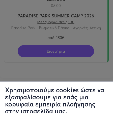
08:00
PARADISE PARK SUMMER CAMP 2026
Μεταμορφώσεως 100
Paradise Park - Βιωματικό Πάρκο - Αχαρνές, Αττική
από
180€
Εισιτήρια
Χρησιμοποιούμε cookies ώστε να
εξασφαλίσουμε για εσάς μια
κορυφαία εμπειρία πλοήγησης
στην ιστοσελίδα μας.