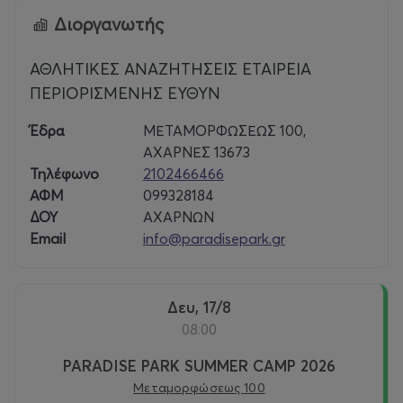
Διοργανωτής
Paradise Park
ΑΘΛΗΤΙΚΕΣ ΑΝΑΖΗΤΗΣΕΙΣ ΕΤΑΙΡΕΙΑ
Είναι ένας σύγχρονος πολυχώρος βιωματικών και
ΠΕΡΙΟΡΙΣΜΕΝΗΣ ΕΥΘΥΝ
αθλητικών δραστηριοτήτων με 25 χρόνια εμπειρίας στη
διοργάνωση εκπαιδευτικών προγραμμάτων, θεματικών
Έδρα
ΜΕΤΑΜΟΡΦΩΣΕΩΣ 100,
δράσεων και τη σταθερή εμπιστοσύνη σχολείων,
ΑΧΑΡΝΕΣ 13673
οικογενειών και εταιρειών. Το καλοκαίρι λειτουργεί, για
Τηλέφωνο
2102466466
16η χρονιά, το Paradise Summer Camp.
ΑΦΜ
099328184
ΔΟΥ
ΑΧΑΡΝΩΝ
Email
info@paradisepark.gr
Δευ, 17/8
08:00
PARADISE PARK SUMMER CAMP 2026
Μεταμορφώσεως 100