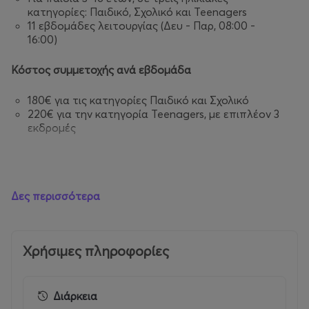
κατηγορίες: Παιδικό, Σχολικό και Teenagers
11 εβδομάδες λειτουργίας (Δευ - Παρ, 08:00 -
16:00)
Κόστος συμμετοχής ανά εβδομάδα
180€ για τις κατηγορίες Παιδικό και Σχολικό
220€ για την κατηγορία Teenagers, με επιπλέον 3
εκδρομές
Γιατί
να
επιλέξετε
το
Paradise Park Summer Camp
Δες περισσότερα
Έμπειρη και μόνιμη εκπαιδευτική ομάδα, που
απασχολείται όλο τον χρόνο με παιδιά σε
σχολικά προγράμματα και παιδικές
Χρήσιμες πληροφορίες
δραστηριότητες.
Αθλητικές, βιωματικές και δημιουργικές
δραστηριότητες
Διάρκεια
Λειτουργία σε όλη τη διάρκεια των