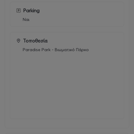
Για την 1η εβδομάδα συμμετοχής,
δώρο κουπόνι
100€
για παιδικό πάρτι στο Paradise Park.
Parking
Ναι
Με την αγορά σας, επικοινωνείτε με το πάρκο
προκειμένου να συμπληρώσετε ηλεκτρονικά
την αίτηση συμμετοχής. Για λόγους οργάνωσης,
η αγορά και η επικοινωνία πρέπει να γίνετε
Τοποθεσία
υποχρεωτικά το αργότερο έως την
Paradise Park - Βιωματικό Πάρκο
προηγούμενη Πέμπτη της όποιας εβδομάδας
ενδιαφέρεστε
Το κουπόνι μπορείτε να το αξιοποιήσετε έως
31 Μαΐου 2027.
Κάθε παιδί δικαιούται ένα κουπόνι
ανεξαρτήτως των αριθμό εβδομάδων που θα
συμμετέχει στο Summer Camp.
To κουπόνι ισχύει αποκλειστικά για το παιδί
που συμμετείχε στο Camp, δεν μεταβιβάζεται,
ούτε ανταλλάσσετε με χρήματα.
Το κουπόνι δεν λειτουργεί αθροιστικά με τυχόν
άλλες προσφορές.