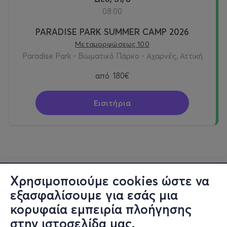
08:00
PARADISE PARK SUMMER CAMP 2026
Μεταμορφώσεως 100
Paradise Park - Βιωματικό Πάρκο - Αχαρνές, Αττική
από
180€
Εισιτήρια
Χρησιμοποιούμε cookies ώστε να
εξασφαλίσουμε για εσάς μια
κορυφαία εμπειρία πλοήγησης
στην ιστοσελίδα μας.