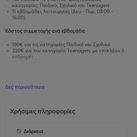
κατηγορίες: Παιδικό, Σχολικό και Teenagers
11 εβδομάδες λειτουργίας (Δευ - Παρ, 08:00 -
16:00)
Κόστος συμμετοχής ανά εβδομάδα
180€ για τις κατηγορίες Παιδικό και Σχολικό
220€ για την κατηγορία Teenagers, με επιπλέον 3
εκδρομές
Γιατί
να
επιλέξετε
το
Paradise Park Summer Camp
Δες περισσότερα
Έμπειρη και μόνιμη εκπαιδευτική ομάδα, που
απασχολείται όλο τον χρόνο με παιδιά σε
σχολικά προγράμματα και παιδικές
Χρήσιμες πληροφορίες
δραστηριότητες.
Αθλητικές, βιωματικές και δημιουργικές
δραστηριότητες
Διάρκεια
Λειτουργία σε όλη τη διάρκεια των