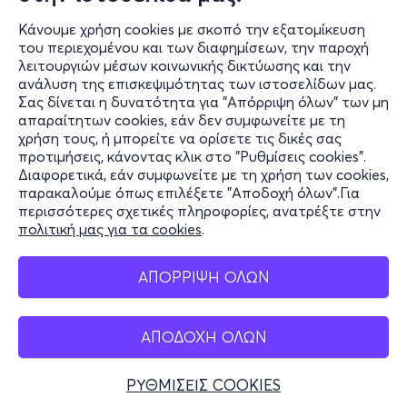
Κάνουμε χρήση cookies με σκοπό την εξατομίκευση
του περιεχομένου και των διαφημίσεων, την παροχή
λειτουργιών μέσων κοινωνικής δικτύωσης και την
ανάλυση της επισκεψιμότητας των ιστοσελίδων μας.
Σας δίνεται η δυνατότητα για "Απόρριψη όλων" των μη
Πληροφορίες
απαραίτητων cookies, εάν δεν συμφωνείτε με τη
χρήση τους, ή μπορείτε να ορίσετε τις δικές σας
Υποστήριξη
προτιμήσεις, κάνοντας κλικ στο "Ρυθμίσεις cookies".
Διαφορετικά, εάν συμφωνείτε με τη χρήση των cookies,
Stay Connected
παρακαλούμε όπως επιλέξετε "Αποδοχή όλων".Για
περισσότερες σχετικές πληροφορίες, ανατρέξτε στην
πολιτική μας για τα cookies
.
Mobile app
ΑΠΟΡΡΙΨΗ ΟΛΩΝ
ΑΠΟΔΟΧΗ ΟΛΩΝ
Ελλάδα
Τηλεφωνικές κρατήσεις
ΡΥΘΜΙΣΕΙΣ COOKIES
+30 2117700000