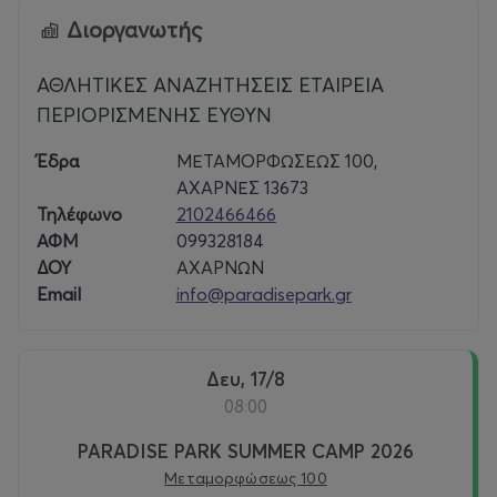
Διοργανωτής
Paradise Park
ΑΘΛΗΤΙΚΕΣ ΑΝΑΖΗΤΗΣΕΙΣ ΕΤΑΙΡΕΙΑ
Είναι ένας σύγχρονος πολυχώρος βιωματικών και
ΠΕΡΙΟΡΙΣΜΕΝΗΣ ΕΥΘΥΝ
αθλητικών δραστηριοτήτων με 25 χρόνια εμπειρίας στη
διοργάνωση εκπαιδευτικών προγραμμάτων, θεματικών
Έδρα
ΜΕΤΑΜΟΡΦΩΣΕΩΣ 100,
δράσεων και τη σταθερή εμπιστοσύνη σχολείων,
ΑΧΑΡΝΕΣ 13673
οικογενειών και εταιρειών. Το καλοκαίρι λειτουργεί, για
Τηλέφωνο
2102466466
16η χρονιά, το Paradise Summer Camp.
ΑΦΜ
099328184
ΔΟΥ
ΑΧΑΡΝΩΝ
Email
info@paradisepark.gr
Δευ, 17/8
08:00
PARADISE PARK SUMMER CAMP 2026
Μεταμορφώσεως 100