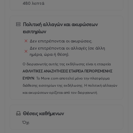
καλοκαιρινών σχολικών διακοπών
480 λεπτά
Προγράμματα ανά ηλικιακή ομάδα (προσχολική,
δημοτικού, εφηβική)
Πλήρης διατροφή με πρωινό, πρόγευμα και
Πολιτική αλλαγών και ακυρώσεων
μεσημεριανό
εισιτηρίων
Δωρεάν πρωινή και απογευματινή δημιουργική
φύλαξη για τη διευκόλυνση των εργαζόμενων
Δεν επιτρέπονται οι ακυρώσεις.
γονέων
Δεν επιτρέπονται οι αλλαγές (σε άλλη
Προαιρετική υπηρεσία Door-to-Door
ημέρα, ώρα ή θέση).
μεταφοράς σε 49 δήμους της Αττικής με
σχολικά λεωφορεία 20 θέσεων
Ο διοργανωτής αυτής της εκδήλωσης είναι η εταιρεία
25 χρόνια εμπειρίας στη βιωματική μάθηση, τον
ΑΘΛΗΤΙΚΕΣ ΑΝΑΖΗΤΗΣΕΙΣ ΕΤΑΙΡΕΙΑ ΠΕΡΙΟΡΙΣΜΕΝΗΣ
αθλητισμό και την παιδική ψυχαγωγία στη
ΕΥΘΥΝ
.
Το More.com αποτελεί μόνο την πλατφόρμα
φύση
διάθεσης εισιτηρίων της εκδήλωσης. Η πολιτική αλλαγών
και ακυρώσεων ορίζεται από τον διοργανωτή.
Θα πρέπει να γνωρίζετε ότι:
Θέσεις καθήμενων
ΠΡΟΣΦΟΡΑ!
Όχι