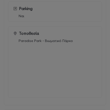
Για την 1η εβδομάδα συμμετοχής,
δώρο κουπόνι
100€
για παιδικό πάρτι στο Paradise Park.
Parking
Ναι
Με την αγορά σας, επικοινωνείτε με το πάρκο
προκειμένου να συμπληρώσετε ηλεκτρονικά
την αίτηση συμμετοχής. Για λόγους οργάνωσης,
η αγορά και η επικοινωνία πρέπει να γίνετε
Τοποθεσία
υποχρεωτικά το αργότερο έως την
Paradise Park - Βιωματικό Πάρκο
προηγούμενη Πέμπτη της όποιας εβδομάδας
ενδιαφέρεστε
Το κουπόνι μπορείτε να το αξιοποιήσετε έως
31 Μαΐου 2027.
Κάθε παιδί δικαιούται ένα κουπόνι
ανεξαρτήτως των αριθμό εβδομάδων που θα
συμμετέχει στο Summer Camp.
To κουπόνι ισχύει αποκλειστικά για το παιδί
που συμμετείχε στο Camp, δεν μεταβιβάζεται,
ούτε ανταλλάσσετε με χρήματα.
Το κουπόνι δεν λειτουργεί αθροιστικά με τυχόν
άλλες προσφορές.