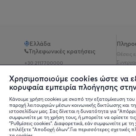
Ελλάδα
Πληρο
Τηλεφωνικές κρατήσεις
Θέσεις 
Συνεργα
+30 2117700000
Δευ - Παρ 10:00 - 18:00
Όροι χρ
Φυσικά σημεία
Χρησιμοποιούμε cookies ώστε να ε
Πολιτικ
κορυφαία εμπειρία πλοήγησης στην
Νομική 
Οδηγίες
Κάνουμε χρήση cookies με σκοπό την εξατομίκευση του 
Blog
παροχή λειτουργιών μέσων κοινωνικής δικτύωσης και τ
ιστοσελίδων μας. Σας δίνεται η δυνατότητα για "Απόρρ
Οικονομι
συμφωνείτε με τη χρήση τους, ή μπορείτε να ορίσετε τις
Πολιτικέ
"Ρυθμίσεις cookies". Διαφορετικά, εάν συμφωνείτε με τ
Έκθεση 
επιλέξετε "Αποδοχή όλων".Για περισσότερες σχετικές 
τα cookies
.