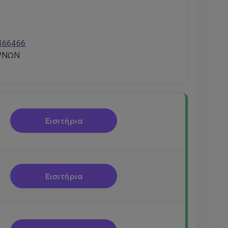
466466
ΡΝΩΝ
Εισιτήρια
Εισιτήρια