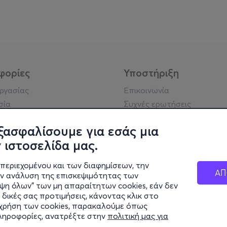
φορίες
Υποστήριξη
εργασίας
Επικοινωνία
σία
Συχνές ερωτήσεις
ήσης
Πράξη για τις ψηφιακές
Υπηρεσίες
ξασφαλίσουμε για εσάς μια
ή απορρήτου
Σύνδεση reseller
 ιστοσελίδα μας.
σημείωση
 κοινότητας
περιεχομένου και των διαφημίσεων, την
ΑΠ
ην ανάλυση της επισκεψιμότητας των
ιψη όλων" των μη απαραίτητων cookies, εάν δεν
κά στοιχεία
 δικές σας προτιμήσεις, κάνοντας κλικ στο
ς Εταιρείας
η χρήση των cookies, παρακαλούμε όπως
Διαφάνειας
πληροφορίες, ανατρέξτε στην
πολιτική μας για