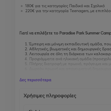
180€ για τις κατηγορίες Παιδικό και Σχολικό
220€ για την κατηγορία Teenagers, με επιπλέο
Γιατί
να
επιλέξετε
το
Paradise Park Summer Cam
Έμπειρη και μόνιμη εκπαιδευτική ομάδα, πο
Αθλητικές, βιωματικές και δημιουργικές δρ
Λειτουργία σε όλη τη διάρκεια των καλοκαι
Προγράμματα ανά ηλικιακή ομάδα (προσχολικ
Πλήρης διατροφή με πρωινό, πρόγευμα και 
Δωρεάν πρωινή και απογευματινή δημιουργι
Προαιρετική υπηρεσία Door-to-Door μεταφο
25 χρόνια εμπειρίας στη βιωματική μάθηση,
Δες περισσότερα
Χρήσιμες πληροφορίες
Θα πρέπει να γνωρίζετε ότι: