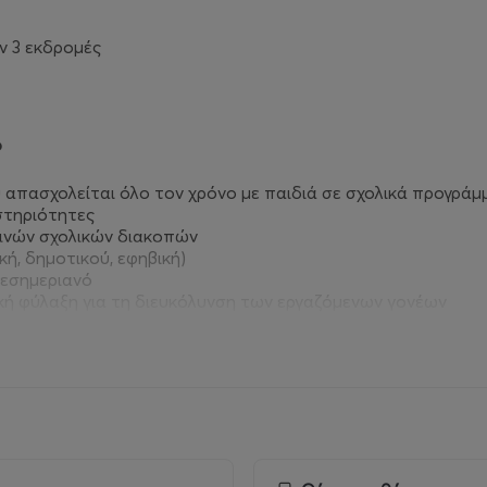
ν 3 εκδρομές
p
υ απασχολείται όλο τον χρόνο με παιδιά σε σχολικά προγράμ
αστηριότητες
ρινών σχολικών διακοπών
ή, δημοτικού, εφηβική)
μεσημεριανό
κή φύλαξη για τη διευκόλυνση των εργαζόμενων γονέων
ράς σε 49 δήμους της Αττικής με σχολικά λεωφορεία 20 θέ
 τον αθλητισμό και την παιδική ψυχαγωγία στη φύση