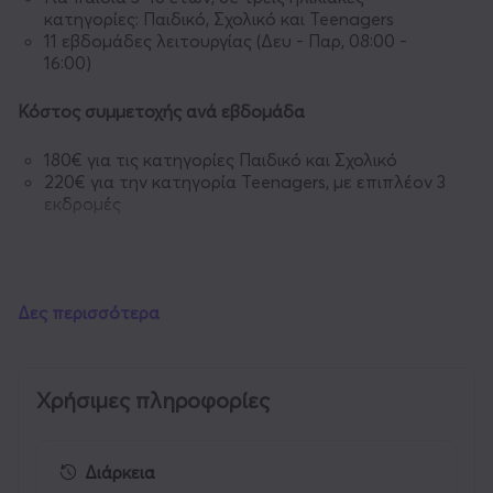
κατηγορίες: Παιδικό, Σχολικό και Teenagers
11 εβδομάδες λειτουργίας (Δευ - Παρ, 08:00 -
16:00)
Κόστος συμμετοχής ανά εβδομάδα
180€ για τις κατηγορίες Παιδικό και Σχολικό
220€ για την κατηγορία Teenagers, με επιπλέον 3
εκδρομές
Γιατί
να
επιλέξετε
το
Paradise Park Summer Camp
Δες περισσότερα
Έμπειρη και μόνιμη εκπαιδευτική ομάδα, που
απασχολείται όλο τον χρόνο με παιδιά σε
σχολικά προγράμματα και παιδικές
Χρήσιμες πληροφορίες
δραστηριότητες.
Αθλητικές, βιωματικές και δημιουργικές
δραστηριότητες
Διάρκεια
Λειτουργία σε όλη τη διάρκεια των