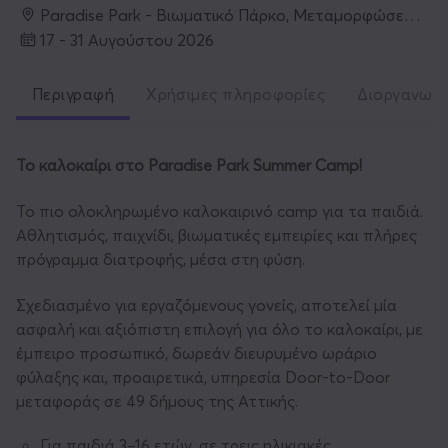
Paradise Park - Βιωματικό Πάρκο, Μεταμορφώσεως 100, Αχαρνές
17 - 31 Αυγούστου 2026
Περιγραφή
Χρήσιμες πληροφορίες
Διοργανωτ
Το
καλοκαίρι
στο
Paradise Park Summer Camp!
Το πιο ολοκληρωμένο καλοκαιρινό camp για τα παιδιά.
Αθλητισμός, παιχνίδι, βιωματικές εμπειρίες και πλήρες
πρόγραμμα διατροφής, μέσα στη φύση.
Σχεδιασμένο για εργαζόμενους γονείς, αποτελεί μία
ασφαλή και αξιόπιστη επιλογή για όλο το καλοκαίρι, με
έμπειρο προσωπικό, δωρεάν διευρυμένο ωράριο
φύλαξης και, προαιρετικά, υπηρεσία Door-to-Door
μεταφοράς σε 49 δήμους της Αττικής.
Για παιδιά 3–16 ετών, σε τρεις ηλικιακές