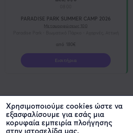
08:00
PARADISE PARK SUMMER CAMP 2026
Μεταμορφώσεως 100
Paradise Park - Βιωματικό Πάρκο - Αχαρνές, Αττική
από
180€
Εισιτήρια
Χρησιμοποιούμε cookies ώστε να
εξασφαλίσουμε για εσάς μια
κορυφαία εμπειρία πλοήγησης
στην ιστοσελίδα μας.