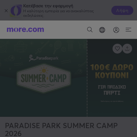
Κατέβασε την εφαρμογή
Λήψη
Η καλύτερη εμπειρία για να ανακαλύπτεις
εκδηλώσεις.
PARADISE PARK SUMMER CAMP
2026