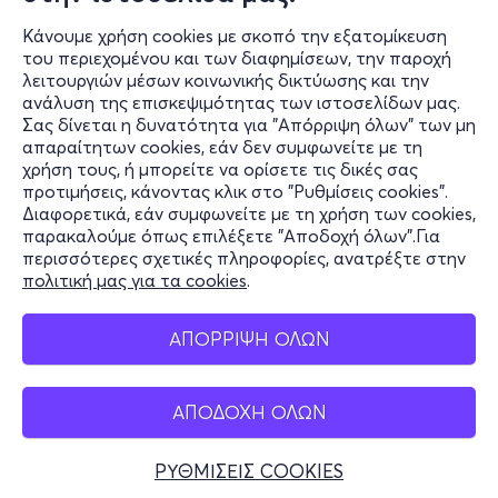
Κάνουμε χρήση cookies με σκοπό την εξατομίκευση
του περιεχομένου και των διαφημίσεων, την παροχή
λειτουργιών μέσων κοινωνικής δικτύωσης και την
ανάλυση της επισκεψιμότητας των ιστοσελίδων μας.
Σας δίνεται η δυνατότητα για "Απόρριψη όλων" των μη
Πληροφορίες
απαραίτητων cookies, εάν δεν συμφωνείτε με τη
χρήση τους, ή μπορείτε να ορίσετε τις δικές σας
Υποστήριξη
προτιμήσεις, κάνοντας κλικ στο "Ρυθμίσεις cookies".
Διαφορετικά, εάν συμφωνείτε με τη χρήση των cookies,
Stay Connected
παρακαλούμε όπως επιλέξετε "Αποδοχή όλων".Για
περισσότερες σχετικές πληροφορίες, ανατρέξτε στην
πολιτική μας για τα cookies
.
Mobile app
ΑΠΟΡΡΙΨΗ ΟΛΩΝ
ΑΠΟΔΟΧΗ ΟΛΩΝ
Ελλάδα
Τηλεφωνικές κρατήσεις
ΡΥΘΜΙΣΕΙΣ COOKIES
+30 2117700000