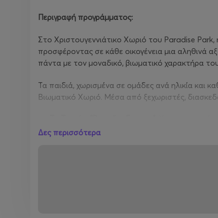
Περιγραφή προγράμματος:
Στο Χριστουγεννιάτικο Χωριό του Paradise Park, 
προσφέροντας σε κάθε οικογένεια μια αληθινά αξ
πάντα με τον μοναδικό, βιωματικό χαρακτήρα του
Τα παιδιά, χωρισμένα σε ομάδες ανά ηλικία και κ
Βιωματικό Χωριό. Μέσα από ξεχωριστές, διασκεδα
Το Τρενάκι “
Paradise
Express
”:
Χριστουγεννιάτικ
Δες περισσότερα
Το Εργαστήριο Γλυπτικής των Ξωτικών:
Στο πι
δημιουργία από γύψο. Τι θα έχουν σκεφτεί πάλ
Το Εργαστήριο Σοκολάτας:
Στα ξύλινα εργαστ
λαχταριστά γλυκίσματα και θα “βουτήξουν” στ
Επίσκεψη στην Φάρμα του Άι Βασίλη:
Θα γνωρί
Ρούντολφ και στην οικογένεια του.
Η Χριστουγεννιάτικη Παιχνιδοχώρα:
Συναρπαστι
της τύχης, τραμπολίνο και άλλες εκπλήξεις.
Χριστουγεννιάτικο πάρτι:
Μικροί και μεγάλοι ε