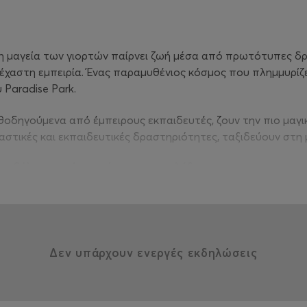
η μαγεία των γιορτών παίρνει ζωή μέσα από πρωτότυπες δράσ
έχαστη εμπειρία. Ένας παραμυθένιος κόσμος που πλημμυρίζε
 Paradise Park.
αθοδηγούμενα από έμπειρους εκπαιδευτές, ζουν την πιο μαγι
στικές και εκπαιδευτικές δραστηριότητες, ταξιδεύουν στη μ
η βόλτα με γρίφους, ήχους και εκπλήξεις.
ο μαγικό σημείο του Χωριού, ξωτικά και παιδιά συνεργάζοντ
ι φέτος;
ήρια του Χωριού τα παιδιά θα γνωρίσουν το μαγικό κόσμο τ
α μεγάλα σιντριβάνια σοκολάτας.
σουν, θα φροντίσουν και θα μάθουν τις συνήθειες των ζώω
Δεν υπάρχουν ενεργές εκδηλώσεις
κά παιχνίδια δεξιοτήτων, δραστηριότητες Λούνα Παρκ, μουσι
νώνουν τις δυνάμεις τους σε ένα μουσικό παιχνίδι που χαρίζε