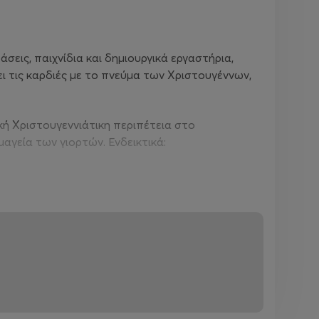
εις, παιχνίδια και δημιουργικά εργαστήρια,
ι τις καρδιές με το πνεύμα των Χριστουγέννων,
κή Χριστουγεννιάτικη περιπέτεια στο
αγεία των γιορτών. Ενδεικτικά:
αι για να φτιάξουν την πιο όμορφη
ης σοκολάτας, θα δημιουργήσουν
ν της και φυσικά θα τραγουδήσουν στον
κές δράσεις, παιχνίδια Survivor, τροχός
ι γέλιο, διασκέδαση και ατελείωτο χορό!