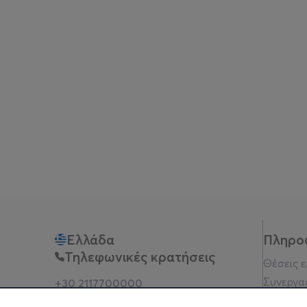
Ελλάδα
Πληρο
Τηλεφωνικές κρατήσεις
Θέσεις 
Συνεργα
+30 2117700000
Δευ - Παρ 10:00 - 18:00
Όροι χρ