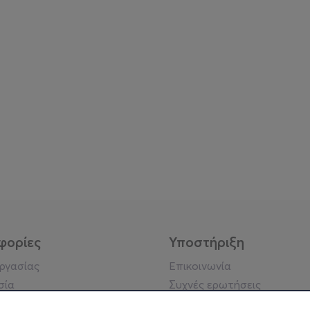
φορίες
Υποστήριξη
εργασίας
Επικοινωνία
σία
Συχνές ερωτήσεις
ήσης
Πράξη για τις ψηφιακές