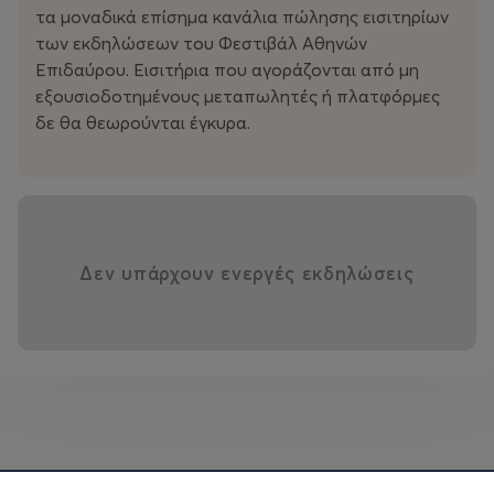
τα μοναδικά επίσημα κανάλια πώλησης εισιτηρίων
των εκδηλώσεων του Φεστιβάλ Αθηνών
Επιδαύρου. Εισιτήρια που αγοράζονται από μη
εξουσιοδοτημένους μεταπωλητές ή πλατφόρμες
δε θα θεωρούνται έγκυρα.
Δεν υπάρχουν ενεργές εκδηλώσεις