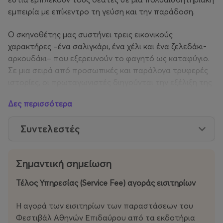
εμπειρία με επίκεντρο τη γεύση και την παράδοση.
Ο σκηνοθέτης μας συστήνει τρεις εικονικούς
χαρακτήρες –ένα σαλιγκάρι, ένα χέλι και ένα ζελεδάκι-
αρκουδάκι– που εξερευνούν το φαγητό ως καταφύγιο.
Σε μια σειρά από προσωπικές και παράλογα τρυφερές
ιστορίες, οι πρωταγωνιστές διηγούνται την εξέλιξη της
κουλτούρας του kimchi, τον πικρό πόνο του
Δες περισσότερα
απροκάλυπτου ρατσισμού, τη ντροπή της
προσπάθειας να ‘χωρέσεις’ και τη βαθιά ​​umami γεύση
Συντελεστές
που μας μεταφέρει στην πατρίδα των παιδικών μας
χρόνων!
Σημαντική σημείωση
Μετά το Cuckoo (2017), το δεύτερο μέρος της
τριλογίας Hamartia, όπου διερεύνησε τον
Τέλος Υπηρεσίας (Service Fee) αγοράς εισιτηρίων
μακροπρόθεσμο αντίκτυπο του ιμπεριαλισμού στην
Ανατολική Ασία, ο Νοτιοκορεάτης θεατρικός
Η αγορά των εισιτηρίων των παραστάσεων του
δημιουργός και συνθέτης Τζάχα Κου επιστρέφει
Φεστιβάλ Αθηνών Επιδαύρου από τα εκδοτήρια