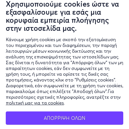
Χρησιμοποιούμε cookies ώστε να
εξασφαλίσουμε για εσάς μια
κορυφαία εμπειρία πλοήγησης
στην ιστοσελίδα μας.
Κάνουμε χρήση cookies με σκοπό την εξατομίκευση
του περιεχομένου και των διαφημίσεων, την παροχή
λειτουργιών μέσων κοινωνικής δικτύωσης και την
ανάλυση της επισκεψιμότητας των ιστοσελίδων μας.
Σας δίνεται η δυνατότητα για "Απόρριψη όλων" των μη
Πληροφορίες
απαραίτητων cookies, εάν δεν συμφωνείτε με τη
χρήση τους, ή μπορείτε να ορίσετε τις δικές σας
Υποστήριξη
προτιμήσεις, κάνοντας κλικ στο "Ρυθμίσεις cookies".
Διαφορετικά, εάν συμφωνείτε με τη χρήση των cookies,
Stay Connected
παρακαλούμε όπως επιλέξετε "Αποδοχή όλων".Για
περισσότερες σχετικές πληροφορίες, ανατρέξτε στην
πολιτική μας για τα cookies
.
Mobile app
ΑΠΟΡΡΙΨΗ ΟΛΩΝ