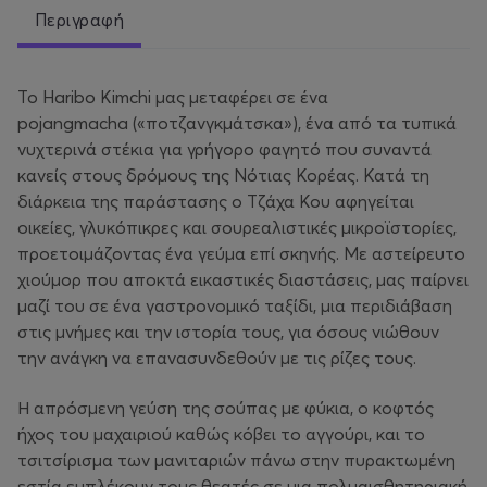
Περιγραφή
Το Haribo Kimchi μας μεταφέρει σε ένα ​​​​
pojangmacha («ποτζανγκμάτσκα»), ένα από τα τυπικά
νυχτερινά στέκια για γρήγορο φαγητό που συναντά
κανείς στους δρόμους της Νότιας Κορέας. Κατά τη
διάρκεια της παράστασης ο Τζάχα Κου αφηγείται
οικείες, γλυκόπικρες και σουρεαλιστικές μικροϊστορίες,
προετοιμάζοντας ένα γεύμα επί σκηνής. Με αστείρευτο
χιούμορ που αποκτά εικαστικές διαστάσεις, μας παίρνει
μαζί του σε ένα γαστρονομικό ταξίδι, μια περιδιάβαση
στις μνήμες και την ιστορία ​​τους, για όσους νιώθουν
την ανάγκη να επανασυνδεθούν με τις ρίζες τους.
Η απρόσμενη γεύση της σούπας με φύκια, ο κοφτός
ήχος του μαχαιριού καθώς κόβει το αγγούρι, και το
τσιτσίρισμα των μανιταριών πάνω στην πυρακτωμένη
εστία εμπλέκουν τους θεατές σε μια πολυαισθητηριακή