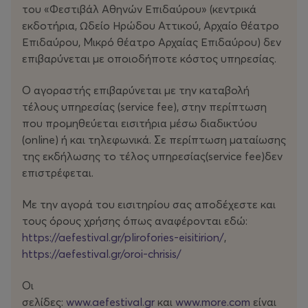
στο Φεστιβάλ με τη νεότερη δημιουργία του. Σε ένα
του «Φεστιβάλ Αθηνών Επιδαύρου» (κεντρικά
υβριδικό περιβάλλον που συνδυάζει μουσική,
εκδοτήρια, Ωδείο Ηρώδου Αττικού, Αρχαίο θέατρο
τεχνολογίες αιχμής, πρωτοποριακά βίντεο και
Επιδαύρου, Μικρό θέατρο Αρχαίας Επιδαύρου) δεν
ψηφιακούς ερμηνευτές, ο καλλιτέχνης στοχάζεται πάνω
επιβαρύνεται με οποιοδήποτε κόστος υπηρεσίας.
στην πολιτισμική αφομοίωση / κονιορτοποίηση με όλες
τις συγκρούσεις και τα παράδοξά της. Σε μια
Ο αγοραστής επιβαρύνεται με την καταβολή
πρωτοποριακή παράσταση που ερεθίζει όλες τις
τέλους υπηρεσίας (service fee), στην περίπτωση
αισθήσεις, ο Κου μας ​​‘σερβίρει’ κομμάτια ζωής
που προμηθεύεται εισιτήρια μέσω διαδικτύου
μαριναρισμένα σε γλυκόξινη μελαγχολία.
(οnline) ή και τηλεφωνικά. Σε περίπτωση ματαίωσης
της εκδήλωσης το τέλος υπηρεσίας(service fee)δεν
επιστρέφεται.
Με την αγορά του εισιτηρίου σας αποδέχεστε και
τους όρους χρήσης όπως αναφέρονται εδώ:
https://aefestival.gr/plirofories-eisitirion/
,
https://aefestival.gr/oroi-chrisis/
Οι
σελίδες:
www.aefestival.gr
και
www.more.com
είναι