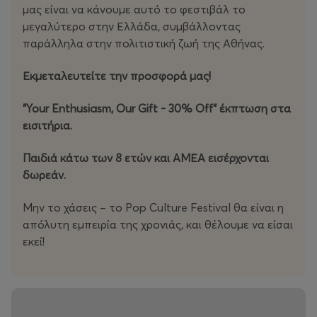
Γαλάτης
μας είναι να κάνουμε αυτό το φεστιβάλ το
μεγαλύτερο στην Ελλάδα, συμβάλλοντας
•16:00-16:45 : Character design Workshop από τον
παράλληλα στην πολιτιστική ζωή της Αθήνας.
Special Guest Gary Erskine
Εκμεταλευτείτε την προσφορά μας!
•17:00-17:45 : Ομιλία από τους Special Guests Eric
Svetoft & Leah Moore και παρουσίαση της δουλειάς
"Your Enthusiasm, Our Gift - 30% Off" έκπτωση στα
τους
εισιτήρια.
•18:00 - 19:30 : Workshop από την AngieV "Βασικές
Παιδιά κάτω των 8 ετών και ΑΜΕΑ εισέρχονται
Αρχές του EVA Foam: Χρήση και Τεχνικές"
δωρεάν.
•19:30-20:30 : Fantasy Choir – Live διασκευές από
Μην το χάσεις – το Pop Culture Festival θα είναι η
γνωστές ταινίες και video games
απόλυτη εμπειρία της χρονιάς, και θέλουμε να είσαι
εκεί!
•20:30-21:00 Live Music Show από τον Lester Obnoxious
•21:00-22:00 Live Music Show από τον Δημήτρη
Κοργιαλά