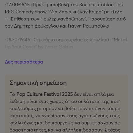
•17:00-18:15 : Πρώτη προβολή του 3ου επεισοδίου του
RPG Comedy Show "Μια Ζαριά κι έναν Καιρό" με τίτλο
"Η Επίθεση των Πουλερικανθρώπων". Παρουσίαση από
τον Δημήτρη Δούκογλου και Γιάννη Ρουμπούλια
•18:30-19:45 : Σεμινάριο δημιουργίας εξωφύλλου : "Metal
Up Your Cover" by Paper Goblin
•20:00-21:00 : Live Music Show από τους “Nimar”
Δες περισσότερα
•21:00-22:00 : Live Music Show από τους “Come”
Σημαντική σημείωση
Day 2: Σάββατο 1 Φεβρουαρίου
Το
Pop Culture Festival 2025
δεν είναι απλά μια
•12:00-15:00 : 6 προβολές ελληνικών animation & ομιλία
έκθεση· είναι ένας χώρος όπου οι λάτρεις της ποπ
από τους δημιουργούς
κουλτούρας μπορούν να βυθιστούν σε έναν κόσμο
φαντασίας, να γνωρίσουν τους αγαπημένους τους
•15:00-15:45 : Workshop από το Κέντρο Σχεδίου και
καλλιτέχνες και δημιουργούς, να συμμετάσχουν σε
Εφαρμοσμένων Τεχνών Ορνεράκης, εισηγητής Αντώνης
δραστηριότητες, και να αλληλεπιδράσουν. Στόχος