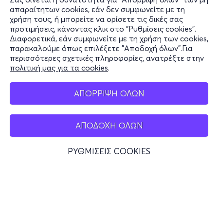
•18:30-20:30 : Cosplay Parade, έναρξη με εμφάνιση από
Πληροφορίες
απαραίτητων cookies, εάν δεν συμφωνείτε με τη
το Full House team
χρήση τους, ή μπορείτε να ορίσετε τις δικές σας
Υποστήριξη
προτιμήσεις, κάνοντας κλικ στο "Ρυθμίσεις cookies".
• 21:00 : Live dj set από τον Δημήτρη Μεντζέλο
Διαφορετικά, εάν συμφωνείτε με τη χρήση των cookies,
Stay Connected
παρακαλούμε όπως επιλέξετε "Αποδοχή όλων".Για
Εκθεσιακό Κέντρο Περιστερίου
περισσότερες σχετικές πληροφορίες, ανατρέξτε στην
πολιτική μας για τα cookies
.
Μην το χάσετε!
Mobile app
ΑΠΟΡΡΙΨΗ ΟΛΩΝ
*Περισσότερες πληροφορίες σχετικά με τα δρώμενα θα
ανακοινωθούν σύντομα!
ΑΠΟΔΟΧΗ ΟΛΩΝ
Ελλάδα
Μαζί μας θα βρίσκονται 20 από τους πιο σημαντικούς
Τηλεφωνικές κρατήσεις
εκπροσώπους της 9ης τέχνης από την παγκόσμια
ΡΥΘΜΙΣΕΙΣ COOKIES
σκηνή.
+30 2117700000
Δευ - Παρ 10:00 - 18:00
Φυσικά σημεία
Ελάτε να γνωρίσετε τους:
Tula Lotay
John Higgins