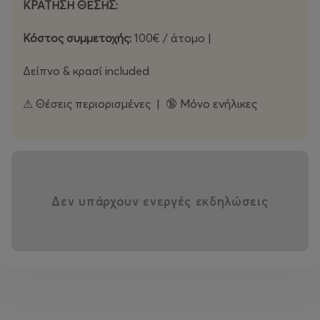
ΚΡΑΤΗΣΗ ΘΕΣΗΣ:
Λουκάνικα χειροποίητα στη φωτιά
Κόστος συμμετοχής:
100€ / άτομο |
Σπαράγγια ψητά και κολοκυθάκια με μαλακή φέτα
Δείπνο & κρασί included
Παντζάρια & πατάτες στη χόβολη
⚠ Θέσεις περιορισμένες | 🔞 Μόνο ενήλικες
Και για επιδόρπιο Βουτυρένια ψωμάκια με
σιγομαγειρεμένες φράουλες πάνω στις φλόγες
Δε θα λείπει κρασί διαλεγμένο και μουσική να
συντροφεύει τη βραδιά.
Δεν υπάρχουν ενεργές εκδηλώσεις
Μια βραδιά για εσάς που αναζητάτε μια γαστρονομική
εμπειρία με νομαδικό πνεύμα.
Μια εμπειρία αυθεντική, συμμετοχική, απόλυτα
συνδεδεμένη με τη φύση!