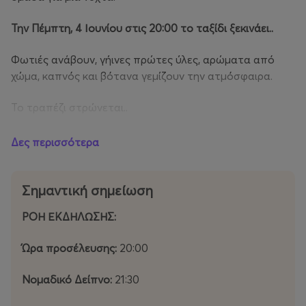
Την Πέμπτη, 4 Ιουνίου στις 20:00 το ταξίδι ξεκινάει..
Φωτιές ανάβουν, γήινες πρώτες ύλες, αρώματα από
χώμα, καπνός και βότανα γεμίζουν την ατμόσφαιρα.
Το τραπέζι στρώνεται..
Ένα δωρικό αλλά εντελώς φινετσάτο art de la table,
Δες περισσότερα
απόλυτα εναρμονισμένο με το φυσικό περιβάλλον,
συμπληρώνει την εμπειρία.
Σημαντική σημείωση
Ο ήλιος χάνεται και το δείπνο παίρνει μορφή..
ΡΟΗ ΕΚΔΗΛΩΣΗΣ:
Μοσχάρι στη μασίνα
Ώρα προσέλευσης:
20:00
Κοκόρια ψητά
Νομαδικό Δείπνο:
21:30
Γαρίδες ψητές με μακαρονάκι