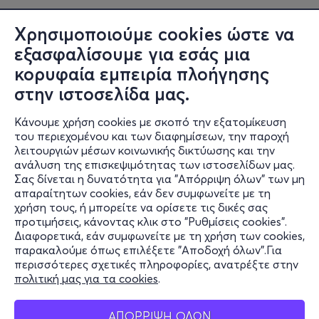
Που αλλού;
Χρησιμοποιούμε cookies ώστε να
Στο Κτήμα Αρίστη, φυσικά🌿
εξασφαλίσουμε για εσάς μια
κορυφαία εμπειρία πλοήγησης
στην ιστοσελίδα μας.
Κάνουμε χρήση cookies με σκοπό την εξατομίκευση
του περιεχομένου και των διαφημίσεων, την παροχή
λειτουργιών μέσων κοινωνικής δικτύωσης και την
ανάλυση της επισκεψιμότητας των ιστοσελίδων μας.
Σας δίνεται η δυνατότητα για "Απόρριψη όλων" των μη
Πληροφορίες
απαραίτητων cookies, εάν δεν συμφωνείτε με τη
χρήση τους, ή μπορείτε να ορίσετε τις δικές σας
Υποστήριξη
προτιμήσεις, κάνοντας κλικ στο "Ρυθμίσεις cookies".
Διαφορετικά, εάν συμφωνείτε με τη χρήση των cookies,
Stay Connected
παρακαλούμε όπως επιλέξετε "Αποδοχή όλων".Για
περισσότερες σχετικές πληροφορίες, ανατρέξτε στην
πολιτική μας για τα cookies
.
Mobile app
ΑΠΟΡΡΙΨΗ ΟΛΩΝ