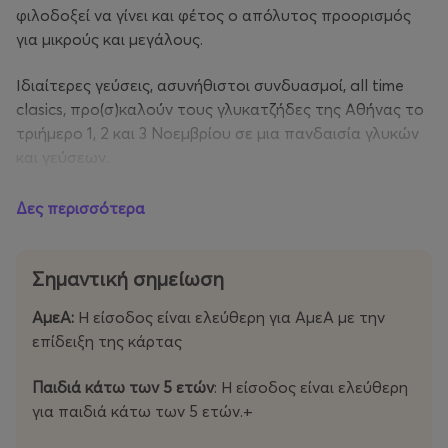
φιλοδοξεί να γίνει και φέτος ο απόλυτος προορισμός
για μικρούς και μεγάλους.
Ιδιαίτερες γεύσεις, ασυνήθιστοι συνδυασμοί, all time
clasics, προ(σ)καλούν τους γλυκατζήδες της Αθήνας το
τριήμερο 1, 2 και 3 Νοεμβρίου σε μια πανδαισία γλυκών
και γεύσεων.
SWEET
FACTORY
FESTIVAL
: Το εργοστάσιο γλυκών για
Δες περισσότερα
όλα τα γούστα επιστρέφει!
Μέρες:
1, 2 & 3 Νοεμβρίου
Σημαντική σημείωση
ΑμεΑ:
Η είσοδος είναι ελεύθερη για ΑμεΑ με την
Ωράριο:
11.00 - 23.00
επίδειξη της κάρτας
Εισιτήρια:
Παιδιά κάτω των 5 ετών
: Η είσοδος είναι ελεύθερη
Ημερήσιο Εισιτήριο - 7€
για παιδιά κάτω των 5 ετών.+
Με κάθε αγορά εισιτηρίου δώρο Αναψυκτικό