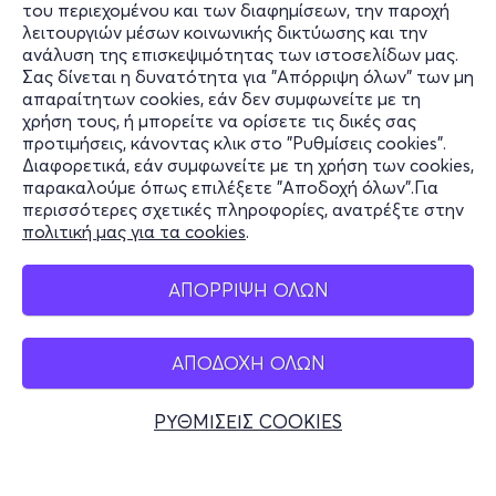
του περιεχομένου και των διαφημίσεων, την παροχή
Επίσημη ιστοσελίδα:
www.thesweetfactory.gr
λειτουργιών μέσων κοινωνικής δικτύωσης και την
ανάλυση της επισκεψιμότητας των ιστοσελίδων μας.
Μέρος:
Παλιό Αμαξοστάσιο ΟΣΥ, Πειραιώς & Ερμού,
Σας δίνεται η δυνατότητα για "Απόρριψη όλων" των μη
Πληροφορίες
απαραίτητων cookies, εάν δεν συμφωνείτε με τη
Γκάζι (Μετρό Κεραμεικός)
χρήση τους, ή μπορείτε να ορίσετε τις δικές σας
Υποστήριξη
προτιμήσεις, κάνοντας κλικ στο "Ρυθμίσεις cookies".
Site
:
www.thesweetfactory.gr
Διαφορετικά, εάν συμφωνείτε με τη χρήση των cookies,
Stay Connected
παρακαλούμε όπως επιλέξετε "Αποδοχή όλων".Για
περισσότερες σχετικές πληροφορίες, ανατρέξτε στην
πολιτική μας για τα cookies
.
Mobile app
ΑΠΟΡΡΙΨΗ ΟΛΩΝ
ΑΠΟΔΟΧΗ ΟΛΩΝ
Ελλάδα
Τηλεφωνικές κρατήσεις
ΡΥΘΜΙΣΕΙΣ COOKIES
+30 2117700000
Δευ - Παρ 10:00 - 18:00
Φυσικά σημεία