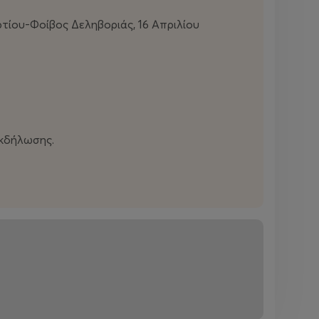
ίου-Φοίβος Δεληβοριάς, 16 Απριλίου
εκδήλωσης.