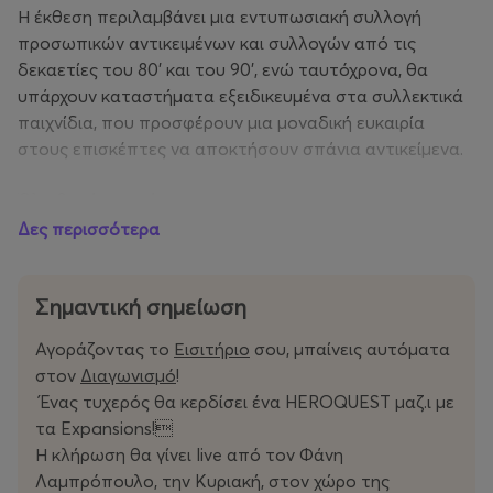
Η έκθεση περιλαμβάνει μια εντυπωσιακή συλλογή
προσωπικών αντικειμένων και συλλογών από τις
δεκαετίες του 80' και του 90', ενώ ταυτόχρονα, θα
υπάρχουν καταστήματα εξειδικευμένα στα συλλεκτικά
παιχνίδια, που προσφέρουν μια μοναδική ευκαιρία
στους επισκέπτες να αποκτήσουν σπάνια αντικείμενα.
Όλα θα είναι εκεί..
Δες περισσότερα
Playmobil | Lego | Τσίγκινα | Επιτραπέζια | Subbuteo |
Arcades | Retro Υπολογιστές | Κούκλες | Λούτρινα |
Αυτοκόλλητα | Υπερατού | Ποδήλατα | Video Games |
Σημαντική σημείωση
Ψιλικά Εποχής | Κόμικς | Βιντεοκασέτες | Pinballs και
Αγοράζοντας το
Εισιτήριο
σου, μπαίνεις αυτόματα
πολλά άλλα...
στον
Διαγωνισμό
!
Ένας τυχερός θα κερδίσει ένα HEROQUEST μαζ.ι με
Παραστάσεις Καραγκιόζη, Show μαγικών, Face painting,
τα Expansions!
Μοντελισμός, Ηλεκτρονικά, Ξύλινα ποδοσφαιράκια,
Η κλήρωση θα γίνει live από τον Φάνη
Interactive Wall Games, Διαγωνισμοί και πολλά ακόμη
Λαμπρόπουλο, την Κυριακή, στον χώρο της
διαδραστικά θα είναι εκεί όλο το διήμερο.