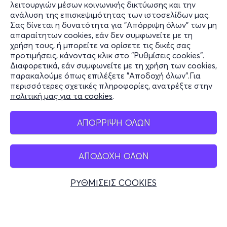
λειτουργιών μέσων κοινωνικής δικτύωσης και την
ανάλυση της επισκεψιμότητας των ιστοσελίδων μας.
Σας δίνεται η δυνατότητα για "Απόρριψη όλων" των μη
Πληροφορίες
απαραίτητων cookies, εάν δεν συμφωνείτε με τη
χρήση τους, ή μπορείτε να ορίσετε τις δικές σας
Υποστήριξη
προτιμήσεις, κάνοντας κλικ στο "Ρυθμίσεις cookies".
Διαφορετικά, εάν συμφωνείτε με τη χρήση των cookies,
Stay Connected
παρακαλούμε όπως επιλέξετε "Αποδοχή όλων".Για
περισσότερες σχετικές πληροφορίες, ανατρέξτε στην
πολιτική μας για τα cookies
.
Mobile app
ΑΠΟΡΡΙΨΗ ΟΛΩΝ
ΑΠΟΔΟΧΗ ΟΛΩΝ
Ελλάδα
Τηλεφωνικές κρατήσεις
ΡΥΘΜΙΣΕΙΣ COOKIES
+30 2117700000
Δευ - Παρ 10:00 - 18:00
Φυσικά σημεία