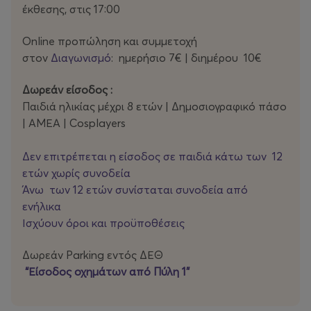
έκθεσης, στις 17:00
Guest Star ο Φάνης Λαμπρόπουλος με Special Event για
Online προπώληση και συμμετοχή
μικρούς και μεγάλους.
στον
Διαγωνισμό
: ημερήσιο 7€ | διημέρου 10€
Η Νοσταλγία στα καλύτερα της..
Δωρεάν είσοδος :
Παιδιά ηλικίας μέχρι 8 ετών | Δημοσιογραφικό πάσο
WEBSITE:
https://vintagetoys.gr/
| ΑΜΕΑ | Cosplayers
Δεν επιτρέπεται η είσοδος σε παιδιά κάτω των 12
ετών χωρίς συνοδεία
Άνω των 12 ετών συνίσταται συνοδεία από
ενήλικα
Ισχύουν όροι και προϋποθέσεις
Δωρεάν Parking εντός ΔΕΘ
“Είσοδος οχημάτων από Πύλη 1”