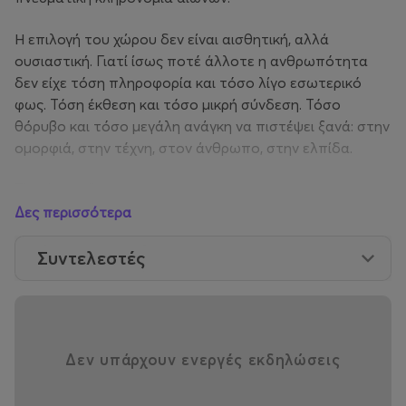
Η επιλογή του χώρου δεν είναι αισθητική, αλλά
ουσιαστική. Γιατί ίσως ποτέ άλλοτε η ανθρωπότητα
δεν είχε τόση πληροφορία και τόσο λίγο εσωτερικό
φως. Τόση έκθεση και τόσο μικρή σύνδεση. Τόσο
θόρυβο και τόσο μεγάλη ανάγκη να πιστέψει ξανά: στην
ομορφιά, στην τέχνη, στον άνθρωπο, στην ελπίδα.
The Catwalk
DAPHNE VALENTE / DEUX HOMMES / STELIOS
Δες περισσότερα
KOUDOUNARIS
Upcoming Talent: ATHANASIOS VASILEIADES
Συντελεστές
THE CAUSE
Το Hautes Grecians διατηρεί σταθερά τον κοινωνικό
Δεν υπάρχουν ενεργές εκδηλώσεις
του χαρακτήρα.
Όλα τα έσοδα από τα εισιτήρια της
βραδιάς θα διατεθούν για τους σκοπούς του ΕΛΙΖΑ
(Εταιρεία κατά της Κακοποίησης του Παιδιού),