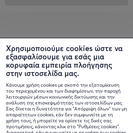
στηρίζοντας έμπρακτα το πολύτιμο έργο του για την
προστασία των παιδιών σε κίνδυνο.
DRESS CODE: Natural Earth Palette
Show Starts: 19:30 sharp — no late seating
Χρησιμοποιούμε cookies ώστε να
εξασφαλίσουμε για εσάς μια
κορυφαία εμπειρία πλοήγησης
στην ιστοσελίδα μας.
Κάνουμε χρήση cookies με σκοπό την εξατομίκευση
του περιεχομένου και των διαφημίσεων, την παροχή
λειτουργιών μέσων κοινωνικής δικτύωσης και την
ανάλυση της επισκεψιμότητας των ιστοσελίδων μας.
Σας δίνεται η δυνατότητα για "Απόρριψη όλων" των μη
Πληροφορίες
απαραίτητων cookies, εάν δεν συμφωνείτε με τη
χρήση τους, ή μπορείτε να ορίσετε τις δικές σας
Υποστήριξη
προτιμήσεις, κάνοντας κλικ στο "Ρυθμίσεις cookies".
Διαφορετικά, εάν συμφωνείτε με τη χρήση των cookies,