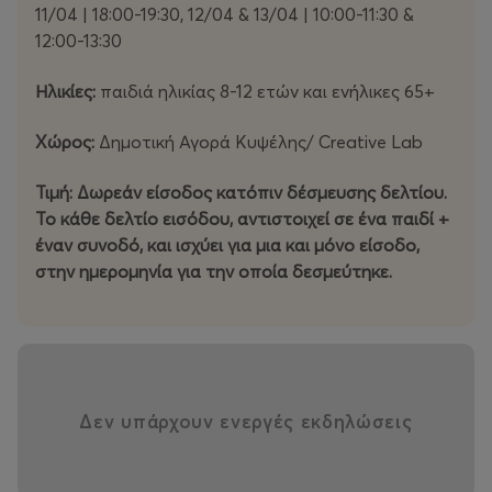
ασφαλές και θετικό πλαίσιο μέσα στο οποίο η ηλικία
11/04 | 18:00-19:30, 12/04 & 13/04 | 10:00-11:30 &
δεν αποτελεί εμπόδιο στην επικοινωνία και στη
12:00-13:30
δημιουργικότητα.
Ηλικίες:
παιδιά ηλικίας 8-12 ετών και ενήλικες 65+
Ραντεβού μακριά από την πεζή καθημερινότητα. Εκεί
όπου τα πάντα μπορούν να συμβούν!
Χώρος:
Δημοτική Αγορά Κυψέλης/ Creative Lab
Τιμή: Δωρεάν είσοδος κατόπιν δέσμευσης δελτίου.
Το κάθε δελτίο εισόδου, αντιστοιχεί σε ένα παιδί +
έναν συνοδό, και ισχύει για μια και μόνο είσοδο,
στην ημερομηνία για την οποία δεσμεύτηκε.
Δεν υπάρχουν ενεργές εκδηλώσεις