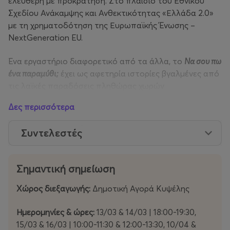
ελεύθερη με προκράτηση. Στο πλαίσιο του Εθνικού
Σχεδίου Ανάκαμψης και Ανθεκτικότητας «Ελλάδα 2.0»
με τη χρηματοδότηση της Ευρωπαϊκής Ένωσης –
NextGeneration EU.
Ένα εργαστήριο διαφορετικό από τα άλλα, το
Να σου πω
ένα παραμύθι;
έχει ως αφετηρία ιστορίες βγαλμένες από
τις λαϊκές παραδόσεις πληθώρας χωρών
και επιχειρεί μέσα από την αφήγηση και το τραγούδι, να
Δες περισσότερα
συνδέσει το χθες με το σήμερα, αλλά και το
πραγματικό με το φανταστικό. Οι συμμετέχοντες/ουσες
Συντελεστές
θα μεταφερθούν σε έναν κόσμο όπου πρωταγωνιστούν
πλάσματα μυθικά ή και άνθρωποι καθημερινοί σαν
εμάς, και θα απολαύσουν μια μεγάλη γκάμα από
Σημαντική σημείωση
βιωματικά παιχνίδια και τεχνικές ασκήσεις γύρω από
την τέχνη της αφήγησης, θα τραγουδήσουν μελωδίες
Χώρος διεξαγωγής:
Δημοτική Αγορά Κυψέλης
σχετικές με τις ιστορίες. Παράλληλα, θα έχουν την
ευκαιρία να εμπνευστούν και να ενδυναμωθούν ως μέλη
Ημερομηνίες & ώρες:
13/03 & 14/03 | 18:00-19:30,
μιας ιδιότυπης διαγενεακής ομάδας μέσα σε ένα
15/03 & 16/03 | 10:00-11:30 & 12:00-13:30, 10/04 &