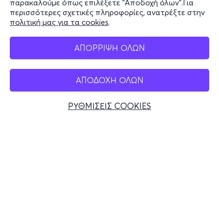
παρακαλούμε όπως επιλέξετε "Αποδοχή όλων".Για
περισσότερες σχετικές πληροφορίες, ανατρέξτε στην
πολιτική μας για τα cookies
.
Mobile app
ΑΠΟΡΡΙΨΗ ΟΛΩΝ
ΑΠΟΔΟΧΗ ΟΛΩΝ
Ελλάδα
Τηλεφωνικές κρατήσεις
ΡΥΘΜΙΣΕΙΣ COOKIES
+30 2117700000
Δευ - Παρ 10:00 - 18:00
Φυσικά σημεία
© 2026 more.com