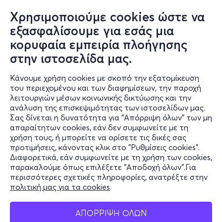
Χρησιμοποιούμε cookies ώστε να
εξασφαλίσουμε για εσάς μια
κορυφαία εμπειρία πλοήγησης
στην ιστοσελίδα μας.
Κάνουμε χρήση cookies με σκοπό την εξατομίκευση
του περιεχομένου και των διαφημίσεων, την παροχή
λειτουργιών μέσων κοινωνικής δικτύωσης και την
ανάλυση της επισκεψιμότητας των ιστοσελίδων μας.
Σας δίνεται η δυνατότητα για "Απόρριψη όλων" των μη
Πληροφορίες
απαραίτητων cookies, εάν δεν συμφωνείτε με τη
χρήση τους, ή μπορείτε να ορίσετε τις δικές σας
Υποστήριξη
προτιμήσεις, κάνοντας κλικ στο "Ρυθμίσεις cookies".
Διαφορετικά, εάν συμφωνείτε με τη χρήση των cookies,
Stay Connected
παρακαλούμε όπως επιλέξετε "Αποδοχή όλων".Για
περισσότερες σχετικές πληροφορίες, ανατρέξτε στην
πολιτική μας για τα cookies
.
Mobile app
ΑΠΟΡΡΙΨΗ ΟΛΩΝ