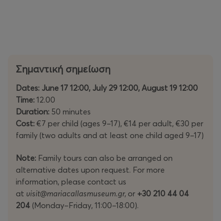
Σημαντική σημείωση
Dates:
June 17 12:00, July 29 12:00, August 19 12:00
Time:
12.00
Duration:
50 minutes
Cost:
€7 per child (ages 9–17), €14 per adult, €30 per
family (two adults and at least one child aged 9–17)
Note:
Family tours can also be arranged on
alternative dates upon request. For more
information, please contact us
at
visit@mariacallasmuseum.gr,
or
+30 210 44 04
204
(Monday–Friday, 11:00–18:00).