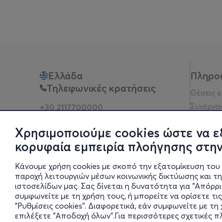
Ελλάδα
Πληρο
Τηλεφωνικές κρατήσεις
Θέσεις 
Συνεργα
+30 2117700000
Δευ - Παρ 10:00 - 18:00
Όροι χρ
Φυσικά σημεία
Χρησιμοποιούμε cookies ώστε να ε
Πολιτικ
κορυφαία εμπειρία πλοήγησης στην
Νομική 
Οδηγίες
Κάνουμε χρήση cookies με σκοπό την εξατομίκευση του 
Blog
παροχή λειτουργιών μέσων κοινωνικής δικτύωσης και τ
ιστοσελίδων μας. Σας δίνεται η δυνατότητα για "Απόρρ
Οικονομι
συμφωνείτε με τη χρήση τους, ή μπορείτε να ορίσετε τις
Πολιτικέ
"Ρυθμίσεις cookies". Διαφορετικά, εάν συμφωνείτε με τ
Έκθεση 
επιλέξετε "Αποδοχή όλων".Για περισσότερες σχετικές 