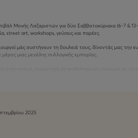
ιβάλ Μονής Λαζαριστών για δύο Σαββατοκύριακα (6-7 & 13-1
α, street art, workshops, γεύσεις και παρέες.
ιουργοί μάς συστήνουν τη δουλειά τους, δίνοντάς μας την ευ
 μέρος μιας μεγάλης συλλογικής εμπειρίας.
τα στην αγορά, συμμετοχή σε workshops και γνωριμία με τους
οκληρωμένη:
καθ’ όλη τη διάρκεια της ημέρας
Mus
επτεμβρίου 2025
ικά από τους εξώστες της Μονής Λαζαριστών
τις συναυλίες