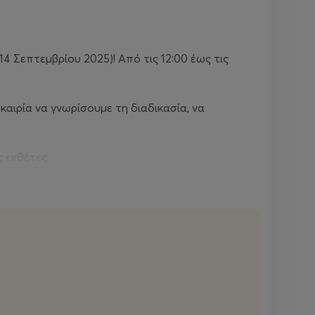
4 Σεπτεμβρίου 2025)! Από τις 12:00 έως τις
καιρία να γνωρίσουμε τη διαδικασία, να
 εκθέτες.
 του
1ου Zoumpouli Folk Fest
και του
1ου