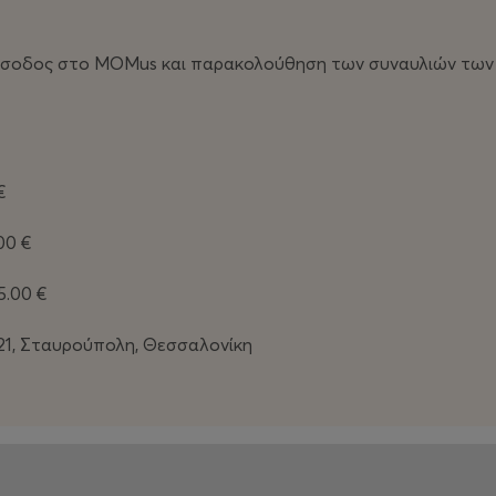
 το σαββατοκύριακο σου μουσική, χρώματα και εικόνες!
 είσοδος στο MOMus και παρακολούθηση των συναυλιών των 
€
00 €
5.00 €
1, Σταυρούπολη, Θεσσαλονίκη