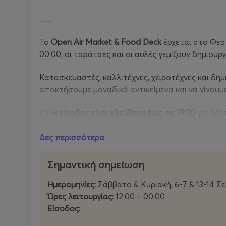
___
Το
Open Air Market & Food Deck
έρχεται στο Φεστ
00:00, οι ταράτσες και οι αυλές γεμίζουν δημιουργί
Κατασκευαστές, καλλιτέχνες, χειροτέχνες και δημ
αποκτήσουμε μοναδικά αντικείμενα και να γίνουμε
👉
Η είσοδος είναι ελεύθερη έως τις 19:30
για βόλ
👉
Με εισιτήριο
, η εμπειρία γίνεται ακόμη πιο ολ
Δες περισσότερα
Απόλαυσε
δωρεάν καφέ
από τα
Costa Coffee
Σημαντική σημείωση
Επισκέψου το Μουσείο Μοντέρνας Τέχνης
MO
Ημερομηνίες:
Σάββατο & Κυριακή, 6-7 & 13-14 Σ
Ώρες λειτουργίας:
12:00 – 00:00
Και μετά τις 19:30, παρακολούθησε
αποκλειστ
Είσοδος:
Rewindland Pop Culture Festival
.