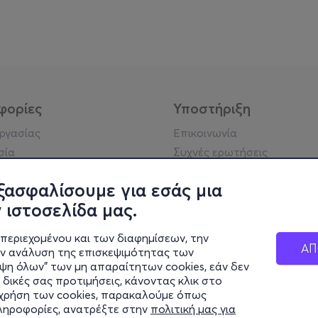
φορίες
Υποστήριξη
εργασίας
Επικοινωνία
σία
Συχνές ερωτήσεις
ήσης
Πράξη για τις ψηφιακές
Υπηρεσίες
ξασφαλίσουμε για εσάς μια
ή απορρήτου
Σύνδεση reseller
 ιστοσελίδα μας.
σημείωση
 κοινότητας
περιεχομένου και των διαφημίσεων, την
ΑΠ
ην ανάλυση της επισκεψιμότητας των
ιψη όλων" των μη απαραίτητων cookies, εάν δεν
κά στοιχεία
 δικές σας προτιμήσεις, κάνοντας κλικ στο
ς Εταιρείας
η χρήση των cookies, παρακαλούμε όπως
Διαφάνειας
πληροφορίες, ανατρέξτε στην
πολιτική μας για