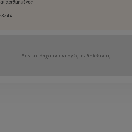
ίναι αριθμημένες
83244
Δεν υπάρχουν ενεργές εκδηλώσεις