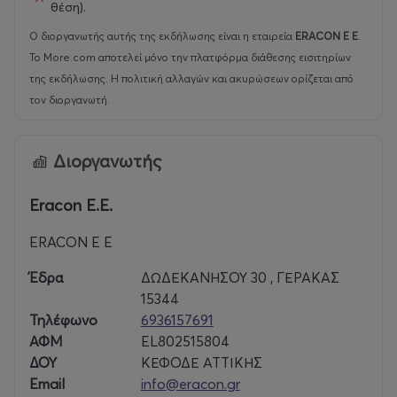
θέση).
Περισσότεροι από 16.000 επισκέπτες κατέκλυσαν την
περσινή διοργάνωση, δημιουργώντας ένα μοναδικό
Ο διοργανωτής αυτής της εκδήλωσης είναι η εταιρεία
ERACON E E
.
event γεμάτο ενθουσιασμό, χαμόγελα και αγάπη για το
Το More.com αποτελεί μόνο την πλατφόρμα διάθεσης εισιτηρίων
παιχνίδι.
της εκδήλωσης. Η πολιτική αλλαγών και ακυρώσεων ορίζεται από
τον διοργανωτή.
━━━━━━━━━━━━━━━━━━
Διοργανωτής
ΝΕΑ ΤΟΠΟΘΕΣΙΑ – ΜΕΓΑΛΥΤΕΡΗ ΕΜΠΕΙΡΙΑ
Η TOYCON GREECE 2026 θα πραγματοποιηθεί στο
Eracon E.E.
Εκθεσιακό Κέντρο Περιστερίου, έναν σύγχρονο χώρο με:
ERACON E E
Άμεση πρόσβαση μέσω Μετρό
Έδρα
ΔΩΔΕΚΑΝΗΣΟΥ 30 , ΓΕΡΑΚΑΣ
Εύκολη πρόσβαση με ΜΜΜ
15344
Δωρεάν parking για εκθέτες & επισκέπτες
Τηλέφωνο
6936157691
ΑΦΜ
EL802515804
━━━━━━━━━━━━━━━━━━
ΔΟΥ
ΚΕΦΟΔΕ ΑΤΤΙΚΗΣ
Email
info@eracon.gr
TOYCON GREECE 2026