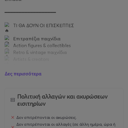
━━━━━━━━━━━━━━━━━━
ΤΙ ΘΑ ΔΟΥΝ ΟΙ ΕΠΙΣΚΕΠΤΕΣ
Επιτραπέζια παιχνίδια
Action figures & collectibles
Retro & vintage παιχνίδια
Artists & creators
Cosplay shows
Exclusive προϊόντα & special offers
Δες περισσότερα
Live happenings & interactive εμπειρίες
━━━━━━━━━━━━━━━━━━
Πολιτική αλλαγών και ακυρώσεων
εισιτηρίων
Δείτε στιγμές από την TOYCON GREECE 2025
https://youtu.be/MwaXtZMa24I?
Δεν επιτρέπονται οι ακυρώσεις.
si=GffOTHYpKv5QKdHl
Δεν επιτρέπονται οι αλλαγές (σε άλλη ημέρα, ώρα ή