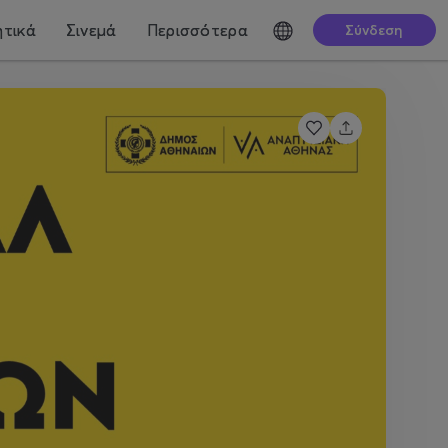
τικά
Σινεμά
Περισσότερα
Σύνδεση