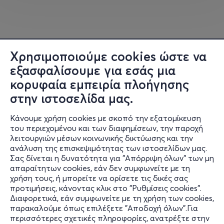
Ένας παιχνιδιάρης πασχαλινός λαγός μας βάζει σε
περιπέτειες! Πού άραγε έχει κρύψει τα πασχαλινά του
αυγά; Ελάτε να ακολουθήσουμε ίχνη, να λύσουμε
γρίφους και να περάσουμε πολλές δοκιμασίες...Θα
Χρησιμοποιούμε cookies ώστε να
φτάσουμε άραγε στις μυστικές «αυγοκρυψώνες», για να
γεμίσουμε το καλάθι μας με τα πολυπόθητα αυγά του;
εξασφαλίσουμε για εσάς μια
κορυφαία εμπειρία πλοήγησης
Ώρα:16:00
στην ιστοσελίδα μας.
Διάρκεια: 90 λεπτά
Κάνουμε χρήση cookies με σκοπό την εξατομίκευση
του περιεχομένου και των διαφημίσεων, την παροχή
λειτουργιών μέσων κοινωνικής δικτύωσης και την
ανάλυση της επισκεψιμότητας των ιστοσελίδων μας.
Σας δίνεται η δυνατότητα για "Απόρριψη όλων" των μη
Κυριακή 26 Απριλίου 2026
Πληροφορίες
απαραίτητων cookies, εάν δεν συμφωνείτε με τη
χρήση τους, ή μπορείτε να ορίσετε τις δικές σας
Υποστήριξη
Κνωσός… το παλάτι των μύθων και των μυστηρίων
προτιμήσεις, κάνοντας κλικ στο "Ρυθμίσεις cookies".
Διαφορετικά, εάν συμφωνείτε με τη χρήση των cookies,
Stay Connected
Πολύχρωμες τοιχογραφίες, μια «περίεργη» γραφή, αγγεία,
παρακαλούμε όπως επιλέξετε "Αποδοχή όλων".Για
παιδικά παιχνίδια κι ένα κουβάρι που ξετυλίγεται στον
περισσότερες σχετικές πληροφορίες, ανατρέξτε στην