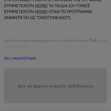
ΣΥΜΜΕΤΕΧΟΥΝ
ΜΟΝΟ
ΤΑ ΠΑΙΔΙΑ (ΟΙ ΓΟΝΕΙΣ
ΣΥΜΜΕΤΕΧΟΥΝ
ΜΟΝΟ
ΟΤΑΝ ΤΟ ΠΡΟΓΡΑΜΜΑ
ΑΝΑΦΕΡΕΤΑΙ ΩΣ "ΟΙΚΟΓΕΝΕΙΑΚΟ").
Εκπαιδευτικά προγράμματα για παιδιά ηλικίας
5-8
ετών,
κάθε Κυριακή.
Δες περισσότερα
ΑΠΡΙΛΙΟΣ
Δεν υπάρχουν ενεργές εκδηλώσεις
Κυριακή 5 Απριλίου 2026
Στα ίχνη του Πασχαλινού Λαγού