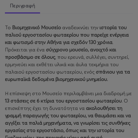
Περιγραφή
Το
Βιομηχανικό Μουσείο
αναδεικνύει την
ιστορία του
παλιού εργοστασίου φωταερίου που παρείχε ενέργεια
και φωτισμό στην Αθήνα για σχεδόν 130 χρόνια
.
Πρόκειται για ένα
σύγχρονο μουσείο, ανοιχτό και
προσβάσιμο σε όλους
, που ερευνά, συλλέγει, συντηρεί,
ερμηνεύει και εκθέτει υλικά και άυλα τεκμήρια του
παλαιού εργοστασίου φωταερίου, ενός
σπάνιου για τα
ευρωπαϊκά δεδομένα βιομηχανικού μνημείου.
Η επίσκεψη στο Μουσείο περιλαμβάνει μια διαδρομή με
13 στάσεις σε 6 κτίρια του εργοστασίου φωταερίου
. Ο
επισκέπτης έχει τη δυνατότητα να
ακολουθήσει τη
γραμμή παραγωγής του φωταερίου, να θαυμάσει και να
αγγίξει τα παλιά μηχανήματα, να γνωρίσει τις συνθήκες
εργασίας στο εργοστάσιο, όπως και την ιστορία του
Γκαζοχωρίου, της περιοχής γύρω από αυτό.