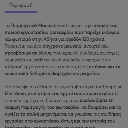
Περιγραφή
Το
Βιομηχανικό Μουσείο
αναδεικνύει την
ιστορία του
παλιού εργοστασίου φωταερίου που παρείχε ενέργεια
και φωτισμό στην Αθήνα για σχεδόν 130 χρόνια
.
Πρόκειται για ένα
σύγχρονο μουσείο, ανοιχτό και
προσβάσιμο σε όλους
, που ερευνά, συλλέγει, συντηρεί,
ερμηνεύει και εκθέτει υλικά και άυλα τεκμήρια του
παλαιού εργοστασίου φωταερίου, ενός
σπάνιου για τα
ευρωπαϊκά δεδομένα βιομηχανικού μνημείου.
Η επίσκεψη στο Μουσείο περιλαμβάνει μια διαδρομή με
13 στάσεις σε 6 κτίρια του εργοστασίου φωταερίου
. Ο
επισκέπτης έχει τη δυνατότητα να
ακολουθήσει τη
γραμμή παραγωγής του φωταερίου, να θαυμάσει και να
αγγίξει τα παλιά μηχανήματα, να γνωρίσει τις συνθήκες
εργασίας στο εργοστάσιο, όπως και την ιστορία του
Γκαζοχωρίου, της περιοχής γύρω από αυτό.