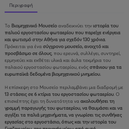
Περιγραφή
Το
Βιομηχανικό Μουσείο
αναδεικνύει την
ιστορία του
παλιού εργοστασίου φωταερίου που παρείχε ενέργεια
και φωτισμό στην Αθήνα για σχεδόν 130 χρόνια
.
Πρόκειται για ένα
σύγχρονο μουσείο, ανοιχτό και
προσβάσιμο σε όλους
, που ερευνά, συλλέγει, συντηρεί,
ερμηνεύει και εκθέτει υλικά και άυλα τεκμήρια του
παλαιού εργοστασίου φωταερίου, ενός
σπάνιου για τα
ευρωπαϊκά δεδομένα βιομηχανικού μνημείου.
Η επίσκεψη στο Μουσείο περιλαμβάνει μια διαδρομή με
13 στάσεις σε 6 κτίρια του εργοστασίου φωταερίου
. Ο
επισκέπτης έχει τη δυνατότητα να
ακολουθήσει τη
γραμμή παραγωγής του φωταερίου, να θαυμάσει και να
αγγίξει τα παλιά μηχανήματα, να γνωρίσει τις συνθήκες
εργασίας στο εργοστάσιο, όπως και την ιστορία του
Γκαζοχωρίου, της περιοχής γύρω από αυτό.