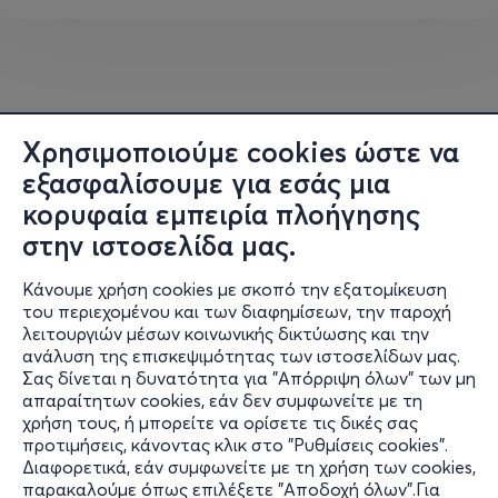
αρχέγονα στοιχεία της φύσης και τις πρωταρχικές
δυνάμεις της ανθρώπινης ύπαρξης. Ως φυσική συνέχεια
της έκθεσης στην Αθήνα, η εγκατάσταση στην Κέα
συμβολίζει την επανασύνδεση με τον άνθρωπο, το
βουκολικό τοπίο και την απελευθέρωση από τις
Χρησιμοποιούμε cookies ώστε να
εντάσεις της καθημερινότητας.
εξασφαλίσουμε για εσάς μια
κορυφαία εμπειρία πλοήγησης
ΠΛΗΡΟΦΟΡΙΕΣ
στην ιστοσελίδα μας.
Ημερομηνίες:
Πέμπτη 16 & Τετάρτη 29 Ιουλίου
Ώρα:
19:00–21:00
Κάνουμε χρήση cookies με σκοπό την εξατομίκευση
του περιεχομένου και των διαφημίσεων, την παροχή
Διάρκεια:
2 ώρες
λειτουργιών μέσων κοινωνικής δικτύωσης και την
Κόστος συμμετοχής:
20€ ανά άτομο
ανάλυση της επισκεψιμότητας των ιστοσελίδων μας.
Σε ποιους απευθύνετα
ι: Το εργαστήριο απευθύνεται σε
Σας δίνεται η δυνατότητα για "Απόρριψη όλων" των μη
Πληροφορίες
ενήλικες και δύναται να συμμετάσχει Ελληνόφωνο και
απαραίτητων cookies, εάν δεν συμφωνείτε με τη
Αγγλόφωνο κοινό.
χρήση τους, ή μπορείτε να ορίσετε τις δικές σας
Υποστήριξη
προτιμήσεις, κάνοντας κλικ στο "Ρυθμίσεις cookies".
Κράτηση θέσης:
MORE.COM
Διαφορετικά, εάν συμφωνείτε με τη χρήση των cookies,
Stay Connected
παρακαλούμε όπως επιλέξετε "Αποδοχή όλων".Για