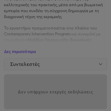
καλλιτεχνικής του πρακτικής, μέσα από μια βιωματική
εμπειρία που συνδέει τη σύγχρονη δημιουργία με τη
διαχρονική τέχνη της κεραμικής.
Το εργαστήριο πραγματοποιείται στο πλαίσιο του
Contemporary
Intervention
Program
και συνομιλεί με
την έκθεση
«Μαλβίνα Παναγιωτίδη: Βουκολικός
Πυρετός – Διάλογος με τον Αλέκο Φασιανό»
, που
Δες περισσότερα
παρουσιάζεται στο μουσείο στην Αθήνα. Στο πλαίσιο
αυτό, η Μαλβίνα Παναγιωτίδη τοποθετεί το έργο
The
Συντελεστές
Walker
in
the
Moonlight
Walked
Alone
στο ατελιέ του
Αλέκου Φασιανού στην Κέα, στον πιο ιδιωτικό χώρο
του καλλιτέχνη.
Αφετηρία της δημιουργίας της αποτελεί ένα ερωτικό
Δεν υπάρχουν ενεργές εκδηλώσεις
κεραμικό έργο του Φασιανού. Μέσα στον προσωπικό
του χώρο, ο επισκέπτης έρχεται σε επαφή με έναν πιο
«γυμνό» Φασιανό, απαλλαγμένο από τους κοινωνικούς
κώδικες της πόλης και σε άμεση σύνδεση με τα